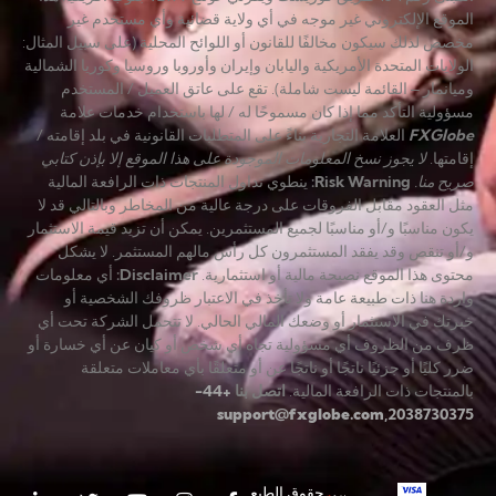
الموقع الإلكتروني غير موجه في أي ولاية قضائية وأي مستخدم غير
مخصص لذلك سيكون مخالفًا للقانون أو اللوائح المحلية (على سبيل المثال:
الولايات المتحدة الأمريكية واليابان وإيران وأوروبا وروسيا وكوريا الشمالية
وميانمار – القائمة ليست شاملة). تقع على عاتق العميل / المستخدم
مسؤولية التأكد مما إذا كان مسموحًا له / لها باستخدام خدمات علامة
FXGlobe
العلامة التجارية بناءً على المتطلبات القانونية في بلد إقامته /
إقامتها.
لا يجوز نسخ المعلومات الموجودة على هذا الموقع إلا بإذن كتابي
صريح منا.
Risk Warning
:
ينطوي تداول المنتجات ذات الرافعة المالية
مثل العقود مقابل الفروقات على درجة عالية من المخاطر وبالتالي قد لا
يكون مناسبًا و/أو مناسبًا لجميع المستثمرين. يمكن أن تزيد قيمة الاستثمار
و/أو تنقص وقد يفقد المستثمرون كل رأس مالهم المستثمر. لا يشكل
محتوى هذا الموقع نصيحة مالية أو استثمارية.
Disclaimer
:
أي معلومات
واردة هنا ذات طبيعة عامة ولا تأخذ في الاعتبار ظروفك الشخصية أو
خبرتك في الاستثمار أو وضعك المالي الحالي. لا تتحمل الشركة تحت أي
ظرف من الظروف أي مسؤولية تجاه أي شخص أو كيان عن أي خسارة أو
ضرر كليًا أو جزئيًا ناتجًا أو ناتجًا عن أو متعلقًا بأي معاملات متعلقة
بالمنتجات ذات الرافعة المالية.
اتصل بنا
+44-
support@fxglobe.com
2038730375,
حقوق الطبع