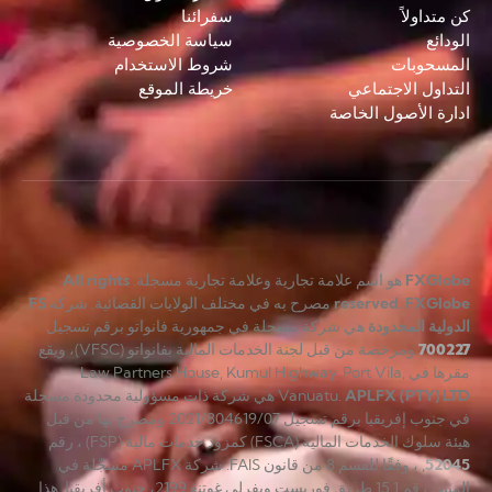
كن متداولاً
سفرائنا
الودائع
سياسة الخصوصية
المسحوبات
شروط الاستخدام
التداول الاجتماعي
خريطة الموقع
ادارة الأصول الخاصة
FXGlobe
هو اسم علامة تجارية وعلامة تجارية مسجلة.
All rights
FXGlobe
.
reserved
مصرح به في مختلف الولايات القضائية. شركة
FS
الدولية المحدودة
هي شركة مسجلة في جمهورية فانواتو برقم تسجيل
700227
ومرخصة من قبل لجنة الخدمات المالية بفانواتو (VFSC)، ويقع
مقرها في Law Partners House, Kumul Highway, Port Vila,
APLFX (PTY) LTD
Vanuatu.
هي شركة ذات مسؤولية محدودة مسجلة
في جنوب إفريقيا برقم تسجيل 2021/804619/07 ومصرح بها من قبل
هيئة سلوك الخدمات المالية (FSCA) كمزود خدمات مالية (FSP) ، رقم
52045
, ، وفقًا للقسم 8 من قانون FAIS. شركة APLFX مسجّلة في
المبنى رقم 1 15 طريق فوريست ويفرلي غوتنغ 2199، جنوب أفريقيا. هذا