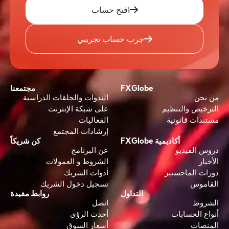
افتح حساب
جرب حساب تجريبي
FXGlobe
مجتمعنا
من نحن
الندوات والحلقات الدراسية
الترخيص والتنظيم
على شبكة الإنترنت
مستندات قانونية
الفعاليات
إرشادات المجتمع
أكاديمية FXGlobe
كن شريكاً
دروس الفيديو
عن البرنامج
الأخبار
الشروط و العمولات
دورات الماجستير
أدوات الشريك
القاموس
تسجيل دخول الشريك
التداول
روابط مفيدة
الشروط
اتصل
أنواع الحسابات
أحدث الرؤى
المنصات
أسعار السوق