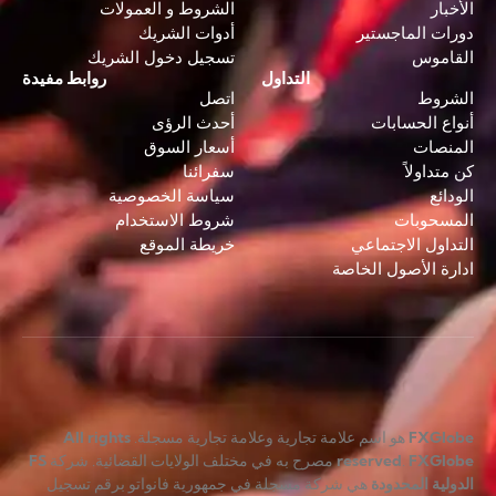
الأخبار
الشروط و العمولات
دورات الماجستير
أدوات الشريك
القاموس
تسجيل دخول الشريك
التداول
روابط مفيدة
الشروط
اتصل
أنواع الحسابات
أحدث الرؤى
المنصات
أسعار السوق
كن متداولاً
سفرائنا
الودائع
سياسة الخصوصية
المسحوبات
شروط الاستخدام
التداول الاجتماعي
خريطة الموقع
ادارة الأصول الخاصة
FXGlobe
هو اسم علامة تجارية وعلامة تجارية مسجلة.
All rights
FXGlobe
.
reserved
مصرح به في مختلف الولايات القضائية. شركة
FS
الدولية المحدودة
هي شركة مسجلة في جمهورية فانواتو برقم تسجيل