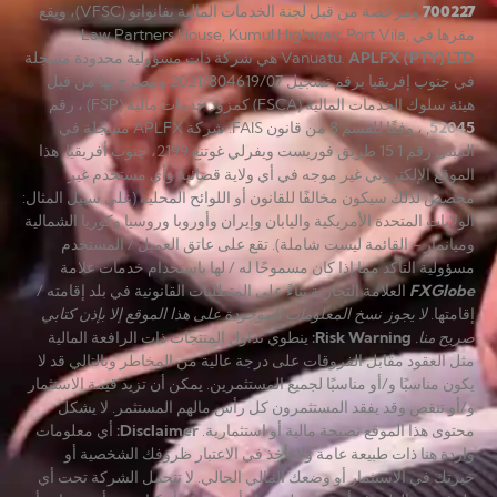
700227
ومرخصة من قبل لجنة الخدمات المالية بفانواتو (VFSC)، ويقع
مقرها في Law Partners House, Kumul Highway, Port Vila,
APLFX (PTY) LTD
Vanuatu.
هي شركة ذات مسؤولية محدودة مسجلة
في جنوب إفريقيا برقم تسجيل 2021/804619/07 ومصرح بها من قبل
هيئة سلوك الخدمات المالية (FSCA) كمزود خدمات مالية (FSP) ، رقم
52045
, ، وفقًا للقسم 8 من قانون FAIS. شركة APLFX مسجّلة في
المبنى رقم 1 15 طريق فوريست ويفرلي غوتنغ 2199، جنوب أفريقيا. هذا
الموقع الإلكتروني غير موجه في أي ولاية قضائية وأي مستخدم غير
مخصص لذلك سيكون مخالفًا للقانون أو اللوائح المحلية (على سبيل المثال:
الولايات المتحدة الأمريكية واليابان وإيران وأوروبا وروسيا وكوريا الشمالية
وميانمار – القائمة ليست شاملة). تقع على عاتق العميل / المستخدم
مسؤولية التأكد مما إذا كان مسموحًا له / لها باستخدام خدمات علامة
FXGlobe
العلامة التجارية بناءً على المتطلبات القانونية في بلد إقامته /
إقامتها.
لا يجوز نسخ المعلومات الموجودة على هذا الموقع إلا بإذن كتابي
صريح منا.
Risk Warning
:
ينطوي تداول المنتجات ذات الرافعة المالية
مثل العقود مقابل الفروقات على درجة عالية من المخاطر وبالتالي قد لا
يكون مناسبًا و/أو مناسبًا لجميع المستثمرين. يمكن أن تزيد قيمة الاستثمار
و/أو تنقص وقد يفقد المستثمرون كل رأس مالهم المستثمر. لا يشكل
محتوى هذا الموقع نصيحة مالية أو استثمارية.
Disclaimer
:
أي معلومات
واردة هنا ذات طبيعة عامة ولا تأخذ في الاعتبار ظروفك الشخصية أو
خبرتك في الاستثمار أو وضعك المالي الحالي. لا تتحمل الشركة تحت أي