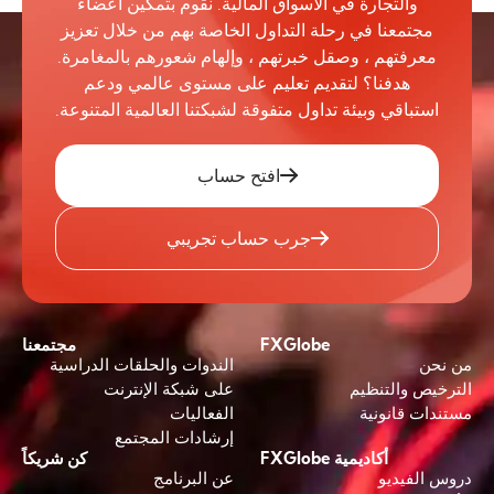
والتجارة في الأسواق المالية. نقوم بتمكين أعضاء
مجتمعنا في رحلة التداول الخاصة بهم من خلال تعزيز
معرفتهم ، وصقل خبرتهم ، وإلهام شعورهم بالمغامرة.
هدفنا؟ لتقديم تعليم على مستوى عالمي ودعم
استباقي وبيئة تداول متفوقة لشبكتنا العالمية المتنوعة.
افتح حساب
جرب حساب تجريبي
FXGlobe
مجتمعنا
من نحن
الندوات والحلقات الدراسية
الترخيص والتنظيم
على شبكة الإنترنت
مستندات قانونية
الفعاليات
إرشادات المجتمع
أكاديمية FXGlobe
كن شريكاً
دروس الفيديو
عن البرنامج