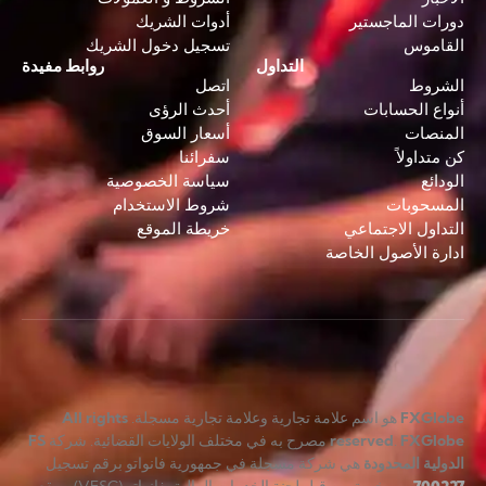
دورات الماجستير
أدوات الشريك
القاموس
تسجيل دخول الشريك
التداول
روابط مفيدة
الشروط
اتصل
أنواع الحسابات
أحدث الرؤى
المنصات
أسعار السوق
كن متداولاً
سفرائنا
الودائع
سياسة الخصوصية
المسحوبات
شروط الاستخدام
التداول الاجتماعي
خريطة الموقع
ادارة الأصول الخاصة
FXGlobe
هو اسم علامة تجارية وعلامة تجارية مسجلة.
All rights
FXGlobe
.
reserved
مصرح به في مختلف الولايات القضائية. شركة
FS
الدولية المحدودة
هي شركة مسجلة في جمهورية فانواتو برقم تسجيل
700227
ومرخصة من قبل لجنة الخدمات المالية بفانواتو (VFSC)، ويقع