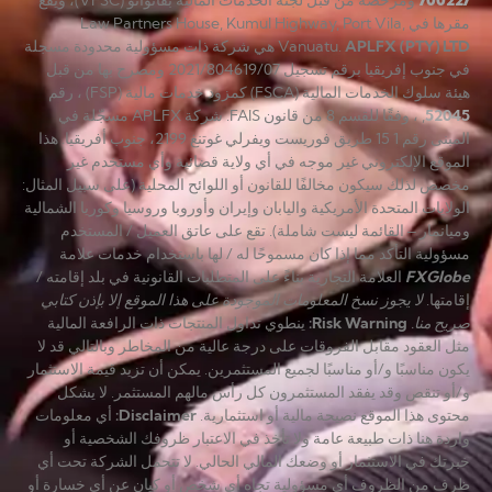
مقرها في Law Partners House, Kumul Highway, Port Vila,
APLFX (PTY) LTD
Vanuatu.
هي شركة ذات مسؤولية محدودة مسجلة
في جنوب إفريقيا برقم تسجيل 2021/804619/07 ومصرح بها من قبل
هيئة سلوك الخدمات المالية (FSCA) كمزود خدمات مالية (FSP) ، رقم
52045
, ، وفقًا للقسم 8 من قانون FAIS. شركة APLFX مسجّلة في
المبنى رقم 1 15 طريق فوريست ويفرلي غوتنغ 2199، جنوب أفريقيا. هذا
الموقع الإلكتروني غير موجه في أي ولاية قضائية وأي مستخدم غير
مخصص لذلك سيكون مخالفًا للقانون أو اللوائح المحلية (على سبيل المثال:
الولايات المتحدة الأمريكية واليابان وإيران وأوروبا وروسيا وكوريا الشمالية
وميانمار – القائمة ليست شاملة). تقع على عاتق العميل / المستخدم
مسؤولية التأكد مما إذا كان مسموحًا له / لها باستخدام خدمات علامة
FXGlobe
العلامة التجارية بناءً على المتطلبات القانونية في بلد إقامته /
إقامتها.
لا يجوز نسخ المعلومات الموجودة على هذا الموقع إلا بإذن كتابي
صريح منا.
Risk Warning
:
ينطوي تداول المنتجات ذات الرافعة المالية
مثل العقود مقابل الفروقات على درجة عالية من المخاطر وبالتالي قد لا
يكون مناسبًا و/أو مناسبًا لجميع المستثمرين. يمكن أن تزيد قيمة الاستثمار
و/أو تنقص وقد يفقد المستثمرون كل رأس مالهم المستثمر. لا يشكل
محتوى هذا الموقع نصيحة مالية أو استثمارية.
Disclaimer
:
أي معلومات
واردة هنا ذات طبيعة عامة ولا تأخذ في الاعتبار ظروفك الشخصية أو
خبرتك في الاستثمار أو وضعك المالي الحالي. لا تتحمل الشركة تحت أي
ظرف من الظروف أي مسؤولية تجاه أي شخص أو كيان عن أي خسارة أو