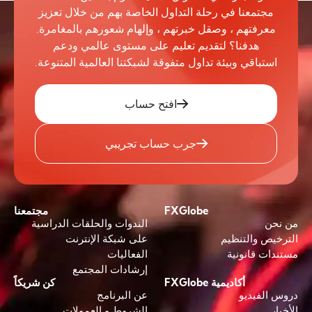
مجتمعنا في رحلة التداول الخاصة بهم من خلال تعزيز
معرفتهم ، وصقل خبرتهم ، وإلهام شعورهم بالمغامرة.
هدفنا؟ لتقديم تعليم على مستوى عالمي ودعم
استباقي وبيئة تداول متفوقة لشبكتنا العالمية المتنوعة.
افتح حساب
جرب حساب تجريبي
FXGlobe
مجتمعنا
من نحن
الندوات والحلقات الدراسية
الترخيص والتنظيم
على شبكة الإنترنت
مستندات قانونية
الفعاليات
إرشادات المجتمع
أكاديمية FXGlobe
كن شريكاً
دروس الفيديو
عن البرنامج
الأخبار
الشروط و العمولات