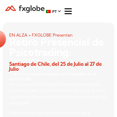
PT
EN ALZA + FXGLOBE Presentan
Retiro Presencial de
Psicotrading.
Sobre el evento
Santiago de Chile, del 25 de Julio al 27 de
Julio
Transforma tu trading con el poder de la
psicología
Participa en nuestro primer evento presencial y
únete a traders e inversores que, como tú, buscan
superar sus barreras emocionales para mejorar sus
resultados.
Este retiro de tres días está diseñado para