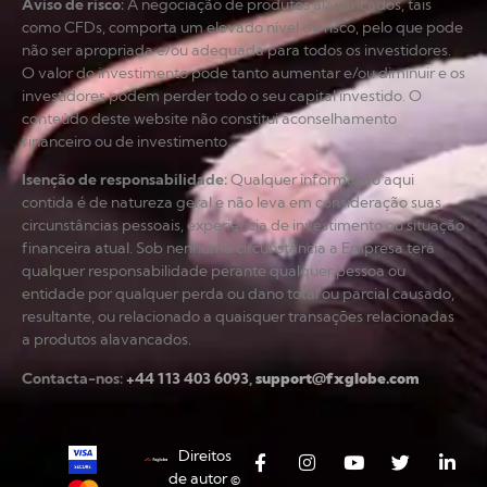
Aviso de risco
:
A negociação de produtos alavancados, tais
como CFDs, comporta um elevado nível de risco, pelo que pode
não ser apropriada e/ou adequada para todos os investidores.
O valor do investimento pode tanto aumentar e/ou diminuir e os
investidores podem perder todo o seu capital investido. O
conteúdo deste website não constitui aconselhamento
financeiro ou de investimento.
Isenção de responsabilidade
:
Qualquer informação aqui
contida é de natureza geral e não leva em consideração suas
circunstâncias pessoais, experiência de investimento ou situação
financeira atual. Sob nenhuma circunstância a Empresa terá
qualquer responsabilidade perante qualquer pessoa ou
entidade por qualquer perda ou dano total ou parcial causado,
resultante, ou relacionado a quaisquer transações relacionadas
a produtos alavancados.
Contacta-nos:
+44 113 403 6093
,
support@fxglobe.com
Direitos
de autor ©