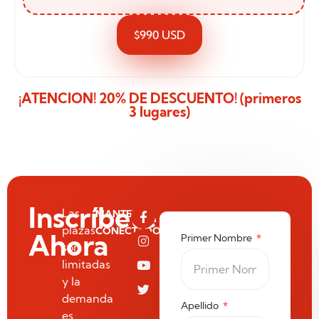
$990 USD
¡ATENCION! 20% DE DESCUENTO! (primeros
3 lugares)
Inscríbete
Las
MANTENTE
plazas
CONECTADO:
Ahora
Primer Nombre
son
limitadas
y la
demanda
Apellido
es