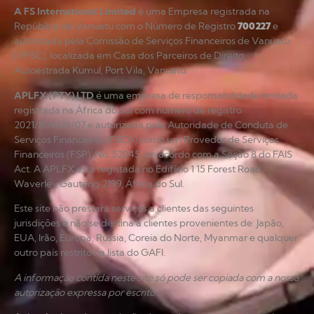
A FS International Limited
é uma Empresa registrada na
República de Vanuatu com o Número de Registro
700227
e
autorizada pela Comissão de Serviços Financeiros de Vanuatu
(VFSC), localizada em Casa dos Parceiros de Direito,
Autoestrada Kumul, Port Vila, Vanuatu.
APLFX (PTY) LTD
é uma empresa de responsabilidade limitada
registrada na África do Sul com número de registro
2021/804619/07 e autorizada pela Autoridade de Conduta de
Serviços Financeiros (FSCA) como um Provedor de Serviços
Financeiros (FSP), No. 52045, de acordo com a Seção 8 do FAIS
Act. A APLFX está registada no Edifício 1 15 Forest Road
Waverley Gauteng 2199, África do Sul.
Este site não prestará serviços a clientes das seguintes
jurisdições e não se destina a clientes provenientes de: Japão,
EUA, Irão, Europa, Rússia, Coreia do Norte, Myanmar e qualquer
outro país restrito na lista do GAFI.
A informação contida neste site só pode ser copiada com a nossa
autorização expressa por escrito.