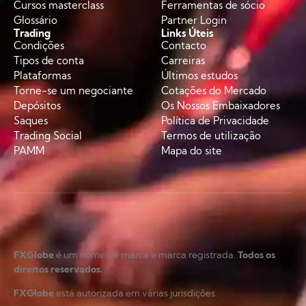
Cursos masterclass
Ferramentas de sócio
Glossário
Partner Login
Trading
Links Úteis
Condições
Contacto
Tipos de conta
Carreiras
Plataformas
Últimos estudos
Torne-se um negociante
Cotações do Mercado
Depósitos
Os Nossos Embaixadores
Saques
Política de Privacidade
Trading Social
Termos de utilização
PAMM
Mapa do site
FXGlobe
é um nome de marca e marca registrada.
Todos os
direitos reservados.
FXGlobe
está autorizada em várias jurisdições.