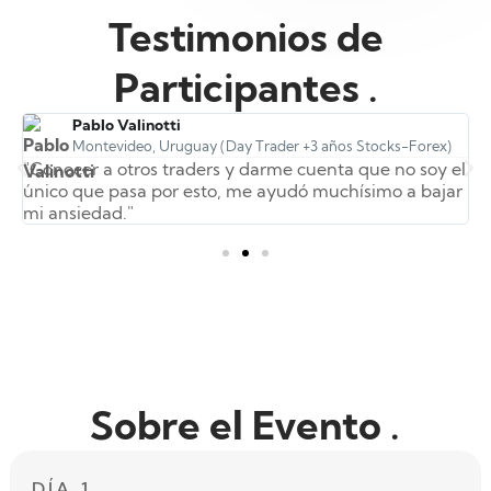
Testimonios de
Participantes .
Pablo Valinotti
Montevideo, Uruguay (Day Trader +3 años Stocks-Forex)
"Conocer a otros traders y darme cuenta que no soy el
C
único que pasa por esto, me ayudó muchísimo a bajar
f
mi ansiedad."
g
Sobre el Evento .
DÍA 1