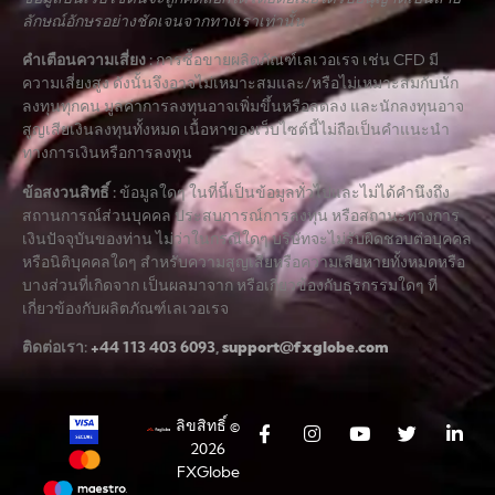
ลักษณ์อักษรอย่างชัดเจนจากทางเราเท่านั้น
คำเตือนความเสี่ยง
:
การซื้อขายผลิตภัณฑ์เลเวอเรจ เช่น CFD มี
ความเสี่ยงสูง ดังนั้นจึงอาจไม่เหมาะสมและ/หรือไม่เหมาะสมกับนัก
ลงทุนทุกคน มูลค่าการลงทุนอาจเพิ่มขึ้นหรือลดลง และนักลงทุนอาจ
สูญเสียเงินลงทุนทั้งหมด เนื้อหาของเว็บไซต์นี้ไม่ถือเป็นคำแนะนำ
ทางการเงินหรือการลงทุน
ข้อสงวนสิทธิ์
:
ข้อมูลใดๆ ในที่นี้เป็นข้อมูลทั่วไปและไม่ได้คำนึงถึง
สถานการณ์ส่วนบุคคล ประสบการณ์การลงทุน หรือสถานะทางการ
เงินปัจจุบันของท่าน ไม่ว่าในกรณีใดๆ บริษัทจะไม่รับผิดชอบต่อบุคคล
หรือนิติบุคคลใดๆ สำหรับความสูญเสียหรือความเสียหายทั้งหมดหรือ
บางส่วนที่เกิดจาก เป็นผลมาจาก หรือเกี่ยวข้องกับธุรกรรมใดๆ ที่
เกี่ยวข้องกับผลิตภัณฑ์เลเวอเรจ
ติดต่อเรา:
+44 113 403 6093
,
support@fxglobe.com
ลิขสิทธิ์ ©
2026
FXGlobe