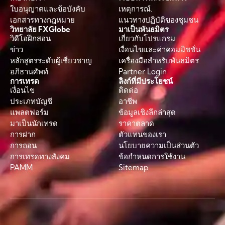
ใบอนุญาตและข้อบังคับ
เหตุการณ์.
เอกสารทางกฎหมาย
แนวทางปฏิบัติของชุมชน
วิทยาลัย FXGlobe
มาเป็นพันธมิตร
วิดีโอฝึกสอน
เกี่ยวกับโปรแกรม
ข่าว
เงื่อนไขและค่าคอมมิชชั่น
หลักสูตรระดับผู้เชี่ยวชาญ
เครื่องมือสำหรับพันธมิตร
อภิธานศัพท์
Partner Login
การเทรด
ลิงก์ที่มีประโยชน์
เงื่อนไข
ติดต่อ
ประเภทบัญชี
อาชีพ
แพลตฟอร์ม
ข้อมูลเชิงลึกล่าสุด
มาเป็นนักเทรด
ราคาตลาด
การฝาก
ตัวแทนของเรา
การถอน
นโยบายความเป็นส่วนตัว
การเทรดทางสังคม
ข้อกำหนดการใช้งาน
PAMM
Sitemap