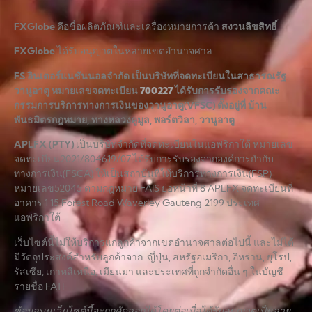
FXGlobe
คือชื่อผลิตภัณฑ์และเครื่องหมายการค้า
สงวนลิขสิทธิ์
FXGlobe
ได้รับอนุญาตในหลายเขตอำนาจศาล.
FS อินเตอร์แนชันนอลจำกัด เป็นบริษัทที่จดทะเบียนในสาธารณรัฐ
วานูอาตู หมายเลขจดทะเบียน
700227
ได้รับการรับรองจากคณะ
กรรมการบริการทางการเงินของวานูอาตู(VFSC) ตั้งอยู่ที่ บ้าน
พันธมิตรกฎหมาย, ทางหลวงคูมูล, พอร์ตวิลา, วานูอาตู
APLFX (PTY)
เป็นบริษัทจำกัดที่จดทะเบียนในแอฟริกาใต้ หมายเลข
จดทะเบียน2021/804619/07 ได้รับการรับรองจากองค์การกำกับ
ทางการเงิน(FSCA) ให้เป็นสถาบันที่ให้บริการทางการเงิน(FSP)
หมายเลข52045 ตามกฎหมาย FAIS ย่อหน้าที่ 8 APLFX จดทะเบียนที่
อาคาร 1 15 Forest Road Waverley Gauteng 2199 ประเทศ
แอฟริกาใต้
เว็บไซต์นี้ไม่ให้บริการแก่ลูกค้าจากเขตอำนาจศาลต่อไปนี้ และไม่ได้
มีวัตถุประสงค์สำหรับลูกค้าจาก: ญี่ปุ่น, สหรัฐอเมริกา, อิหร่าน, ยุโรป,
รัสเซีย, เกาหลีเหนือ, เมียนมา และประเทศที่ถูกจำกัดอื่น ๆ ในบัญชี
รายชื่อ FATF
ข้อมูลบนเว็บไซต์นี้จะถูกคัดลอกได้โดยต่อเมื่อได้รับอนุญาตเป็นลาย