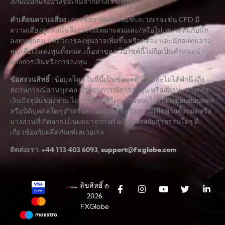
ลักษณ์อักษรอย่างชัดเจนจากทางเราเท่านั้น
คำเตือนความเสี่ยง
:
การซื้อขายผลิตภัณฑ์เลเวอเรจ เช่น CFD มี
ความเสี่ยงสูง ดังนั้นจึงอาจไม่เหมาะสมและ/หรือไม่เหมาะสมกับนัก
ลงทุนทุกคน มูลค่าการลงทุนอาจเพิ่มขึ้นหรือลดลง และนักลงทุนอาจ
สูญเสียเงินลงทุนทั้งหมด เนื้อหาของเว็บไซต์นี้ไม่ถือเป็นคำแนะนำ
ทางการเงินหรือการลงทุน
ข้อสงวนสิทธิ์
:
ข้อมูลใดๆ ในที่นี้เป็นข้อมูลทั่วไปและไม่ได้คำนึงถึง
สถานการณ์ส่วนบุคคล ประสบการณ์การลงทุน หรือสถานะทางการ
เงินปัจจุบันของท่าน ไม่ว่าในกรณีใดๆ บริษัทจะไม่รับผิดชอบต่อบุคคล
หรือนิติบุคคลใดๆ สำหรับความสูญเสียหรือความเสียหายทั้งหมดหรือ
บางส่วนที่เกิดจาก เป็นผลมาจาก หรือเกี่ยวข้องกับธุรกรรมใดๆ ที่
เกี่ยวข้องกับผลิตภัณฑ์เลเวอเรจ
ติดต่อเรา:
+44 113 403 6093
,
support@fxglobe.com
ลิขสิทธิ์ ©
2026
FXGlobe