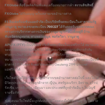
FXGlobe
คือชื่อผลิตภัณฑ์และเครื่องหมายการค้า
สงวนลิขสิทธิ์
FXGlobe
ได้รับอนุญาตในหลายเขตอำนาจศาล.
FS อินเตอร์แนชันนอลจำกัด เป็นบริษัทที่จดทะเบียนในสาธารณรัฐ
วานูอาตู หมายเลขจดทะเบียน
700227
ได้รับการรับรองจากคณะ
กรรมการบริการทางการเงินของวานูอาตู(VFSC) ตั้งอยู่ที่ บ้าน
พันธมิตรกฎหมาย, ทางหลวงคูมูล, พอร์ตวิลา, วานูอาตู
APLFX (PTY)
เป็นบริษัทจำกัดที่จดทะเบียนในแอฟริกาใต้ หมายเลข
จดทะเบียน2021/804619/07 ได้รับการรับรองจากองค์การกำกับ
ทางการเงิน(FSCA) ให้เป็นสถาบันที่ให้บริการทางการเงิน(FSP)
หมายเลข52045 ตามกฎหมาย FAIS ย่อหน้าที่ 8 APLFX จดทะเบียนที่
อาคาร 1 15 Forest Road Waverley Gauteng 2199 ประเทศ
แอฟริกาใต้
เว็บไซต์นี้ไม่ให้บริการแก่ลูกค้าจากเขตอำนาจศาลต่อไปนี้ และไม่ได้
มีวัตถุประสงค์สำหรับลูกค้าจาก: ญี่ปุ่น, สหรัฐอเมริกา, อิหร่าน, ยุโรป,
รัสเซีย, เกาหลีเหนือ, เมียนมา และประเทศที่ถูกจำกัดอื่น ๆ ในบัญชี
รายชื่อ FATF
ข้อมูลบนเว็บไซต์นี้จะถูกคัดลอกได้โดยต่อเมื่อได้รับอนุญาตเป็นลาย