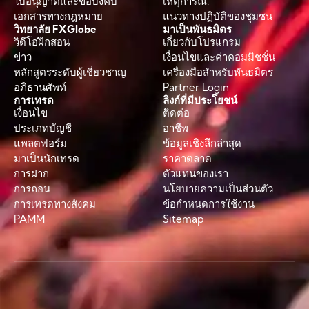
ใบอนุญาตและข้อบังคับ
เหตุการณ์.
เอกสารทางกฎหมาย
แนวทางปฏิบัติของชุมชน
วิทยาลัย FXGlobe
มาเป็นพันธมิตร
วิดีโอฝึกสอน
เกี่ยวกับโปรแกรม
ข่าว
เงื่อนไขและค่าคอมมิชชั่น
หลักสูตรระดับผู้เชี่ยวชาญ
เครื่องมือสำหรับพันธมิตร
อภิธานศัพท์
Partner Login
การเทรด
ลิงก์ที่มีประโยชน์
เงื่อนไข
ติดต่อ
ประเภทบัญชี
อาชีพ
แพลตฟอร์ม
ข้อมูลเชิงลึกล่าสุด
มาเป็นนักเทรด
ราคาตลาด
การฝาก
ตัวแทนของเรา
การถอน
นโยบายความเป็นส่วนตัว
การเทรดทางสังคม
ข้อกำหนดการใช้งาน
PAMM
Sitemap