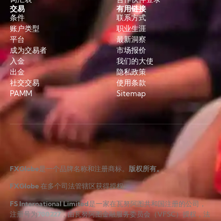
交易
有用链接
条件
联系方式
账户类型
职业生涯
平台
最新洞察
成为交易者
市场报价
入金
我们的大使
出金
隐私政策
社交交易
使用条款
PAMM
Sitemap
FXGlobe
是一个品牌名称和注册商标。
版权所有。
FXGlobe
在多个司法管辖区获得授权。
FS International Limited
是一家在瓦努阿图共和国注册的公司，
注册号为
700227
，由瓦努阿图金融服务委员会（VFSC）授权，法