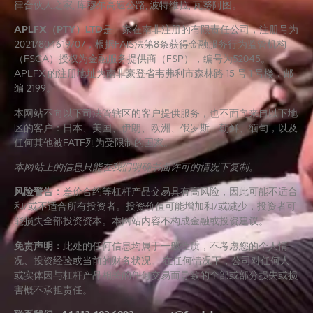
律合伙人之家, 库穆尔高速公路, 波特维拉, 瓦努阿图。
APLFX（PTY）LTD
是一家在南非注册的有限责任公司，注册号为
2021/804619/07，根据FAIS法第8条获得金融服务行为监管机构
（FSCA）授权为金融服务提供商（FSP），编号为52045。
APLFX 的注册地址为南非豪登省韦弗利市森林路 15 号 1 号楼，邮
编 2199。
本网站不向以下司法管辖区的客户提供服务，也不面向来自以下地
区的客户：日本、美国、伊朗、欧洲、俄罗斯、朝鲜、缅甸，以及
任何其他被FATF列为受限制的国家。
本网站上的信息只能在我们明确书面许可的情况下复制。
风险警告
：
差价合约等杠杆产品交易具有高风险，因此可能不适合
和/或不适合所有投资者。投资价值可能增加和/或减少，投资者可
能损失全部投资资本。本网站内容不构成金融或投资建议。
免责声明
：
此处的任何信息均属于一般性质，不考虑您的个人情
况、投资经验或当前的财务状况。 在任何情况下，公司对任何人
或实体因与杠杆产品相关的任何交易而导致的全部或部分损失或损
害概不承担责任。