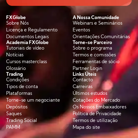
FXGlobe
A Nossa Comunidade
Sobre Nós
Webinars e Seminários
Licença e Regulamento
Eventos
Documentos Legais
Orientações Comunitárias
Academia FXGlobe
Torne-se Parceiro
Tutoriais de vídeo
Sobre o programa
Notícias
Termos e comissões
Cursos masterclass
Ferramentas de sócio
Glossário
Partner Login
Trading
Links Úteis
Condições
Contacto
Tipos de conta
Carreiras
Plataformas
Últimos estudos
Torne-se um negociante
Cotações do Mercado
Depósitos
Os Nossos Embaixadores
Saques
Política de Privacidade
Trading Social
Termos de utilização
PAMM
Mapa do site