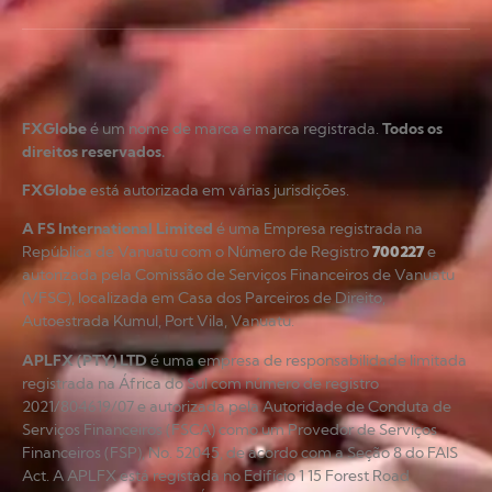
FXGlobe
é um nome de marca e marca registrada.
Todos os
direitos reservados.
FXGlobe
está autorizada em várias jurisdições.
A FS International Limited
é uma Empresa registrada na
República de Vanuatu com o Número de Registro
700227
e
autorizada pela Comissão de Serviços Financeiros de Vanuatu
(VFSC), localizada em Casa dos Parceiros de Direito,
Autoestrada Kumul, Port Vila, Vanuatu.
APLFX (PTY) LTD
é uma empresa de responsabilidade limitada
registrada na África do Sul com número de registro
2021/804619/07 e autorizada pela Autoridade de Conduta de
Serviços Financeiros (FSCA) como um Provedor de Serviços
Financeiros (FSP), No. 52045, de acordo com a Seção 8 do FAIS
Act. A APLFX está registada no Edifício 1 15 Forest Road