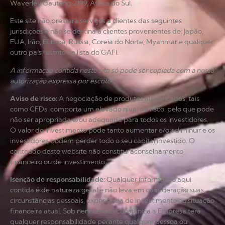
Waverley Gauteng 2199, África do Sul.
Este site não prestará serviços a clientes das seguintes
jurisdições e não se destina a clientes provenientes de: Japão,
EUA, Irão, Europa, Rússia, Coreia do Norte, Myanmar e qualquer
outro país restrito na lista do GAFI.
A informação contida neste site só pode ser copiada com a nossa
autorização expressa por escrito.
Aviso de risco
:
A negociação de produtos alavancados, tais
como CFDs, comporta um elevado nível de risco, pelo que pode
não ser apropriada e/ou adequada para todos os investidores.
O valor do investimento pode tanto aumentar e/ou diminuir e os
investidores podem perder todo o seu capital investido. O
conteúdo deste website não constitui aconselhamento
financeiro ou de investimento.
Isenção de responsabilidade
:
Qualquer informação aqui
contida é de natureza geral e não leva em consideração suas
circunstâncias pessoais, experiência de investimento ou situação
financeira atual. Sob nenhuma circunstância a Empresa terá
qualquer responsabilidade perante qualquer pessoa ou