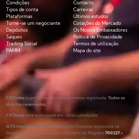
Condições
Contacto
Tipos de conta
Carreiras
Plataformas
Últimos estudos
Torne-se um negociante
Cotações do Mercado
Depósitos
Os Nossos Embaixadores
Saques
Política de Privacidade
Trading Social
Termos de utilização
PAMM
Mapa do site
FXGlobe
é um nome de marca e marca registrada.
Todos os
direitos reservados.
FXGlobe
está autorizada em várias jurisdições.
A FS International Limited
é uma Empresa registrada na
República de Vanuatu com o Número de Registro
700227
e