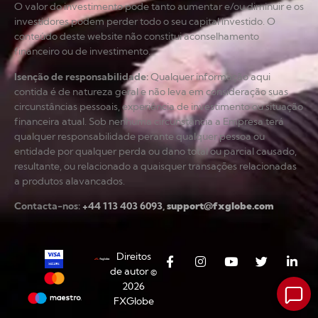
O valor do investimento pode tanto aumentar e/ou diminuir e os
investidores podem perder todo o seu capital investido. O
conteúdo deste website não constitui aconselhamento
financeiro ou de investimento.
Isenção de responsabilidade
:
Qualquer informação aqui
contida é de natureza geral e não leva em consideração suas
circunstâncias pessoais, experiência de investimento ou situação
financeira atual. Sob nenhuma circunstância a Empresa terá
qualquer responsabilidade perante qualquer pessoa ou
entidade por qualquer perda ou dano total ou parcial causado,
resultante, ou relacionado a quaisquer transações relacionadas
a produtos alavancados.
Contacta-nos:
+44 113 403 6093
,
support@fxglobe.com
Direitos
de autor ©
2026
FXGlobe