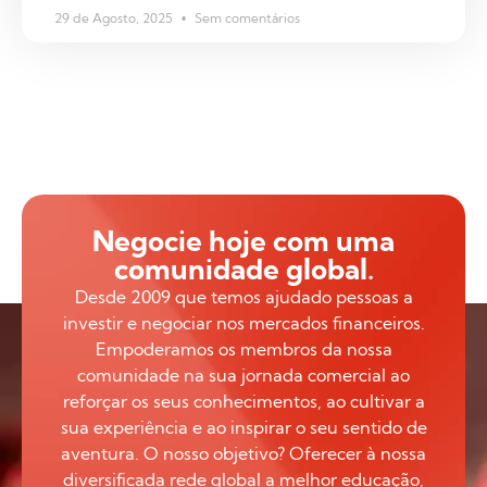
29 de Agosto, 2025
Sem comentários
Negocie hoje com uma
comunidade global.
Desde 2009 que temos ajudado pessoas a
investir e negociar nos mercados financeiros.
Empoderamos os membros da nossa
comunidade na sua jornada comercial ao
reforçar os seus conhecimentos, ao cultivar a
sua experiência e ao inspirar o seu sentido de
aventura. O nosso objetivo? Oferecer à nossa
diversificada rede global a melhor educação,