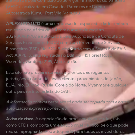
autorizada pela Comissão de Serviços Financeiros de Vanuatu
(VFSC), localizada em Casa dos Parceiros de Direito,
Autoestrada Kumul, Port Vila, Vanuatu.
APLFX (PTY) LTD
é uma empresa de responsabilidade limitada
registrada na África do Sul com número de registro
2021/804619/07 e autorizada pela Autoridade de Conduta de
Serviços Financeiros (FSCA) como um Provedor de Serviços
Financeiros (FSP), No. 52045, de acordo com a Seção 8 do FAIS
Act. A APLFX está registada no Edifício 1 15 Forest Road
Waverley Gauteng 2199, África do Sul.
Este site não prestará serviços a clientes das seguintes
jurisdições e não se destina a clientes provenientes de: Japão,
EUA, Irão, Europa, Rússia, Coreia do Norte, Myanmar e qualquer
outro país restrito na lista do GAFI.
A informação contida neste site só pode ser copiada com a nossa
autorização expressa por escrito.
Aviso de risco
:
A negociação de produtos alavancados, tais
como CFDs, comporta um elevado nível de risco, pelo que pode
não ser apropriada e/ou adequada para todos os investidores.