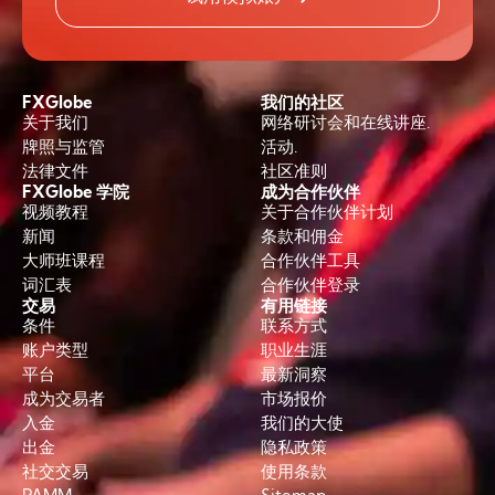
FXGlobe
我们的社区
关于我们
网络研讨会和在线讲座.
牌照与监管
活动.
法律文件
社区准则
FXGlobe 学院
成为合作伙伴
视频教程
关于合作伙伴计划
新闻
条款和佣金
大师班课程
合作伙伴工具
词汇表
合作伙伴登录
交易
有用链接
条件
联系方式
账户类型
职业生涯
平台
最新洞察
成为交易者
市场报价
入金
我们的大使
出金
隐私政策
社交交易
使用条款