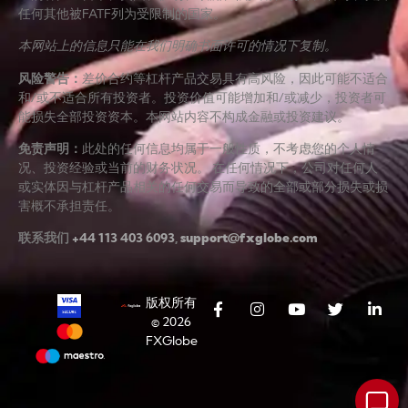
任何其他被FATF列为受限制的国家。
本网站上的信息只能在我们明确书面许可的情况下复制。
风险警告
：
差价合约等杠杆产品交易具有高风险，因此可能不适合
和/或不适合所有投资者。投资价值可能增加和/或减少，投资者可
能损失全部投资资本。本网站内容不构成金融或投资建议。
免责声明
：
此处的任何信息均属于一般性质，不考虑您的个人情
况、投资经验或当前的财务状况。 在任何情况下，公司对任何人
或实体因与杠杆产品相关的任何交易而导致的全部或部分损失或损
害概不承担责任。
联系我们
+44 113 403 6093
,
support@fxglobe.com
版权所有
© 2026
FXGlobe