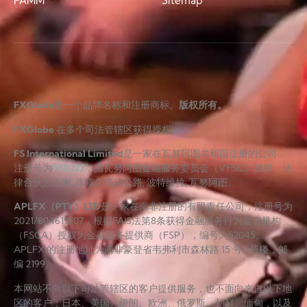
PAMM
Sitemap
FXGlobe
是一个品牌名称和注册商标。
版权所有。
FXGlobe
在多个司法管辖区获得授权。
FS International Limited
是一家在瓦努阿图共和国注册的公司，
注册号为
700227
，由瓦努阿图金融服务委员会（VFSC）授权，法
律合伙人之家, 库穆尔高速公路, 波特维拉, 瓦努阿图。
APLFX（PTY）LTD
是一家在南非注册的有限责任公司，注册号为
2021/804619/07，根据FAIS法第8条获得金融服务行为监管机构
（FSCA）授权为金融服务提供商（FSP），编号为52045。
APLFX 的注册地址为南非豪登省韦弗利市森林路 15 号 1 号楼，邮
编 2199。
本网站不向以下司法管辖区的客户提供服务，也不面向来自以下地
区的客户：日本、美国、伊朗、欧洲、俄罗斯、朝鲜、缅甸，以及