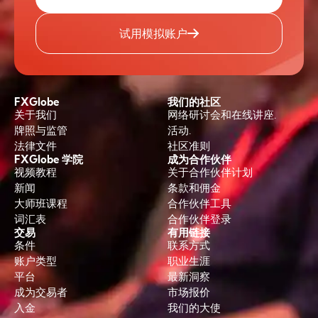
试用模拟账户
FXGlobe
我们的社区
关于我们
网络研讨会和在线讲座.
牌照与监管
活动.
法律文件
社区准则
FXGlobe 学院
成为合作伙伴
视频教程
关于合作伙伴计划
新闻
条款和佣金
大师班课程
合作伙伴工具
词汇表
合作伙伴登录
交易
有用链接
条件
联系方式
账户类型
职业生涯
平台
最新洞察
成为交易者
市场报价
入金
我们的大使