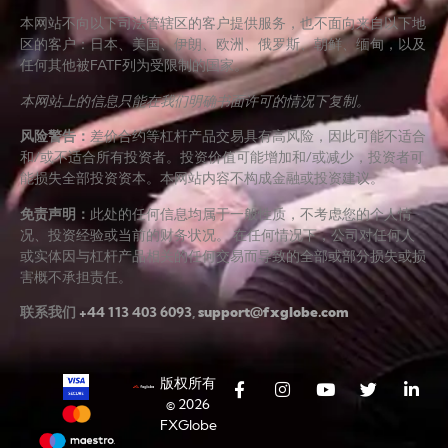
本网站不向以下司法管辖区的客户提供服务，也不面向来自以下地
区的客户：日本、美国、伊朗、欧洲、俄罗斯、朝鲜、缅甸，以及
任何其他被FATF列为受限制的国家。
本网站上的信息只能在我们明确书面许可的情况下复制。
风险警告
：
差价合约等杠杆产品交易具有高风险，因此可能不适合
和/或不适合所有投资者。投资价值可能增加和/或减少，投资者可
能损失全部投资资本。本网站内容不构成金融或投资建议。
免责声明
：
此处的任何信息均属于一般性质，不考虑您的个人情
况、投资经验或当前的财务状况。 在任何情况下，公司对任何人
或实体因与杠杆产品相关的任何交易而导致的全部或部分损失或损
害概不承担责任。
联系我们
+44 113 403 6093
,
support@fxglobe.com
版权所有
© 2026
FXGlobe