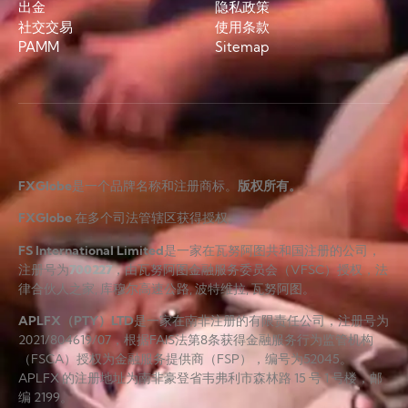
出金
隐私政策
社交交易
使用条款
PAMM
Sitemap
FXGlobe
是一个品牌名称和注册商标。
版权所有。
FXGlobe
在多个司法管辖区获得授权。
FS International Limited
是一家在瓦努阿图共和国注册的公司，
注册号为
700227
，由瓦努阿图金融服务委员会（VFSC）授权，法
律合伙人之家, 库穆尔高速公路, 波特维拉, 瓦努阿图。
APLFX（PTY）LTD
是一家在南非注册的有限责任公司，注册号为
2021/804619/07，根据FAIS法第8条获得金融服务行为监管机构
（FSCA）授权为金融服务提供商（FSP），编号为52045。
APLFX 的注册地址为南非豪登省韦弗利市森林路 15 号 1 号楼，邮
编 2199。