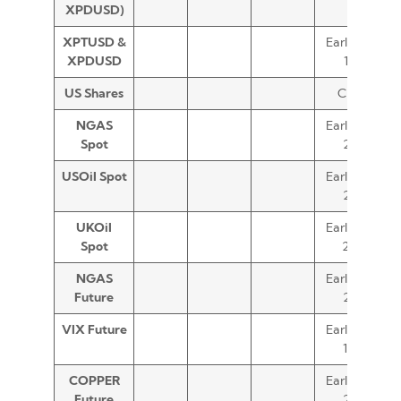
XPDUSD)
XPTUSD &
Early Close
XPDUSD
17:00
US Shares
Closed
NGAS
Early Close
Spot
20:15
USOil Spot
Early Close
21:30
UKOil
Early Close
Spot
20:30
NGAS
Early Close
Future
21:30
VIX Future
Early Close
18:30
COPPER
Early Close
Future
21:30