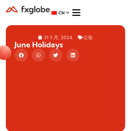
CN
31 5 月, 2024
公告
June Holidays