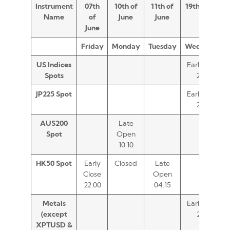
Instrument
07th
10th of
11th of
19th of June
Name
of
June
June
June
Friday
Monday
Tuesday
Wednesday
US Indices
Early Close
Spots
20:00
JP225 Spot
Early Close
20:00
AUS200
Late
Spot
Open
10:10
HK50 Spot
Early
Closed
Late
Close
Open
22:00
04:15
Metals
Early Close
(except
21:30
XPTUSD &