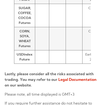
SUGAR,
Closed
COFFEE,
COCOA
Futures
CORN,
Closed
SOYA,
WHEAT
Futures
USDIndex
Early Close
Future
20:00
Lastly, please consider all the risks associated with
trading. You may refer to our
Legal Documentation
on our website.
Please note, all time displayed is GMT+3
If you require further assistance do not hesitate to