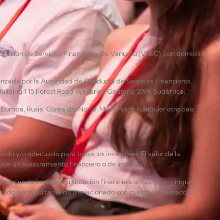
omisión de Servicios Financieros de Vanuatu (VFSC), con domicilio
rizada por la Autoridad de Conducta de Servicios Financieros
Building 1 15 Forest Road Waverley Gauteng 2199, Sudáfrica.
án, Europa, Rusia, Corea del Norte, Myanmar y cualquier otro país
ado y/o adecuado para todos los inversores. El valor de la
tuye un asesoramiento financiero o de inversión.
xperiencia inversora o situación financiera actual. Bajo ninguna
sado por, resultante de o relacionado con cualquier transacción