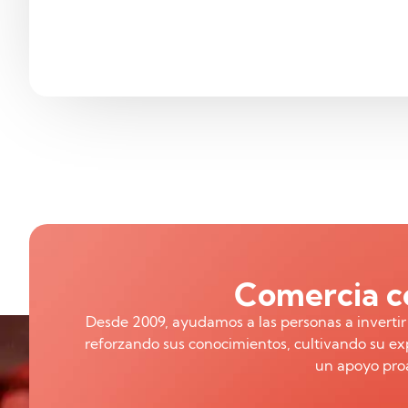
Comercia co
Desde 2009, ayudamos a las personas a inverti
reforzando sus conocimientos, cultivando su exp
un apoyo proa