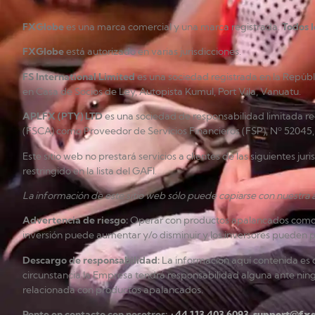
FXGlobe
es una marca comercial y una marca registrada.
Todos 
FXGlobe
está autorizado en varias jurisdicciones.
FS International Limited
es una sociedad registrada en la Repúb
en Casa de Socios de Ley, Autopista Kumul, Port Vila, Vanuatu.
APLFX (PTY) LTD
es una sociedad de responsabilidad limitada re
(FSCA) como Proveedor de Servicios Financieros (FSP), Nº 52045, 
Este sitio web no prestará servicios a clientes de las siguientes ju
restringido en la lista del GAFI.
La información de este sitio web sólo puede copiarse con nuestra a
Advertencia de riesgo
:
Operar con productos apalancados como los
inversión puede aumentar y/o disminuir y los inversores pueden per
Descargo de responsabilidad
:
La información aquí contenida es d
circunstancia la Empresa tendrá responsabilidad alguna ante ning
relacionada con productos apalancados.
Ponte en contacto con nosotros:
+44 113 403 6093
,
support@fxg