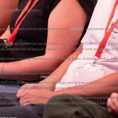
los derechos
reservados.
lica de Vanuatu con el número de registro
700227
y autorizada por la C
gistrada en Sudáfrica con el número de registro 2021/804619/07 y auto
de acuerdo con la Sección 8 de la Ley FAIS. APLFX está registrada en 
risdicciones y no está destinado a clientes de: Japón, Estados Unidos, Ir
utorización expresa por escrito.
 CFD conlleva un alto nivel de riesgo, por lo que puede no ser apropi
der todo el capital invertido. El contenido de este sitio web no consti
e carácter general y no tiene en cuenta tus circunstancias personales, e
una persona o entidad por cualquier pérdida o daño total o parcial cau
lobe.com