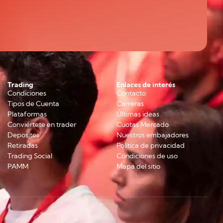
Trading
Enlaces de interés
Condiciones
Contacto
Tipos de Cuenta
Carreras
Plataformas
Últimas ideas
Conviértete en trader
Cuotas Mercado
Depositos
Nuestros embajadores
Retiradas
Política de privacidad
Trading Social
Condiciones de uso
PAMM
Mapa del sitio