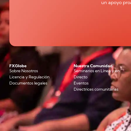
un apoyo proa
FXGlobe
Nuestra Comunidad
Sobre Nosotros
Seminarios en Línea y en
Licencia y Regulación
Directo
Documentos legales
Eventos
Directrices comunitarias