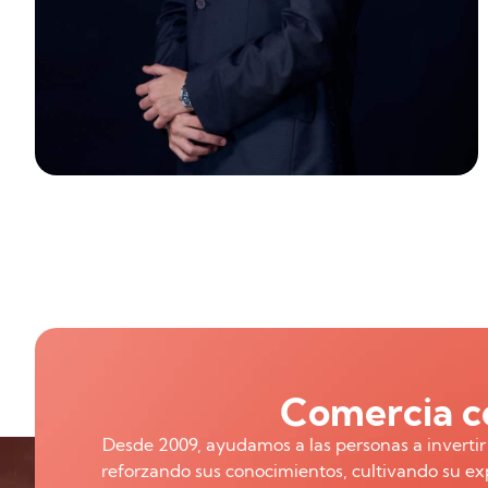
Comercia co
Desde 2009, ayudamos a las personas a inverti
reforzando sus conocimientos, cultivando su exp