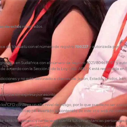
los derechos
reservados.
lica de Vanuatu con el número de registro
700227
y autorizada por la C
gistrada en Sudáfrica con el número de registro 2021/804619/07 y auto
de acuerdo con la Sección 8 de la Ley FAIS. APLFX está registrada en 
risdicciones y no está destinado a clientes de: Japón, Estados Unidos, Ir
utorización expresa por escrito.
 CFD conlleva un alto nivel de riesgo, por lo que puede no ser apropi
der todo el capital invertido. El contenido de este sitio web no consti
e carácter general y no tiene en cuenta tus circunstancias personales, e
una persona o entidad por cualquier pérdida o daño total o parcial cau