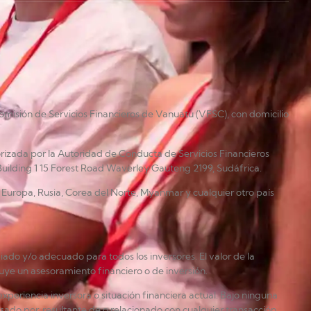
omisión de Servicios Financieros de Vanuatu (VFSC), con domicilio
rizada por la Autoridad de Conducta de Servicios Financieros
Building 1 15 Forest Road Waverley Gauteng 2199, Sudáfrica.
án, Europa, Rusia, Corea del Norte, Myanmar y cualquier otro país
ado y/o adecuado para todos los inversores. El valor de la
tuye un asesoramiento financiero o de inversión.
xperiencia inversora o situación financiera actual. Bajo ninguna
sado por, resultante de o relacionado con cualquier transacción