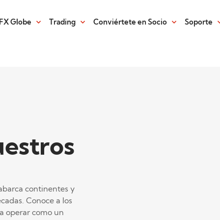
FX Globe
Trading
Conviértete en Socio
Soporte
uestros
abarca continentes y
écadas. Conoce a los
 a operar como un