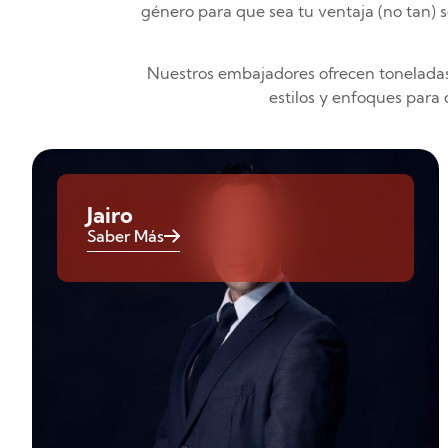
género para que sea tu ventaja (no tan) 
Nuestros embajadores ofrecen toneladas 
estilos y enfoques para 
Jairo
Saber Más