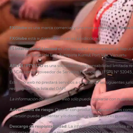
FXGlobe
es una marca comercial y una marca registrada.
Todos 
FXGlobe
está autorizado en varias jurisdicciones.
FS International Limited
es una sociedad registrada en la Repúb
en Casa de Socios de Ley, Autopista Kumul, Port Vila, Vanuatu.
APLFX (PTY) LTD
es una sociedad de responsabilidad limitada re
(FSCA) como Proveedor de Servicios Financieros (FSP), Nº 52045, 
Este sitio web no prestará servicios a clientes de las siguientes ju
restringido en la lista del GAFI.
La información de este sitio web sólo puede copiarse con nuestra a
Advertencia de riesgo
:
Operar con productos apalancados como los
inversión puede aumentar y/o disminuir y los inversores pueden per
Descargo de responsabilidad
:
La información aquí contenida es d
circunstancia la Empresa tendrá responsabilidad alguna ante ning