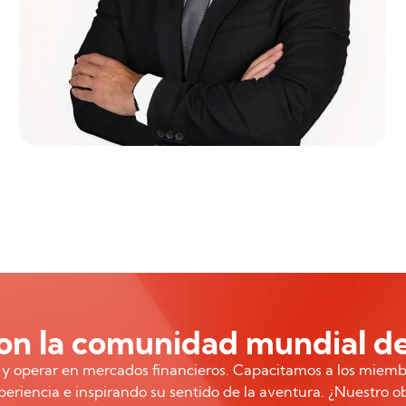
n la comunidad mundial de
r y operar en mercados financieros. Capacitamos a los miemb
eriencia e inspirando su sentido de la aventura. ¿Nuestro o