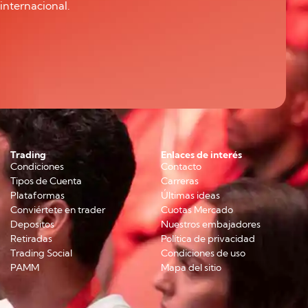
internacional.
Trading
Enlaces de interés
Condiciones
Contacto
Tipos de Cuenta
Carreras
Plataformas
Últimas ideas
Conviértete en trader
Cuotas Mercado
Depositos
Nuestros embajadores
Retiradas
Política de privacidad
Trading Social
Condiciones de uso
PAMM
Mapa del sitio