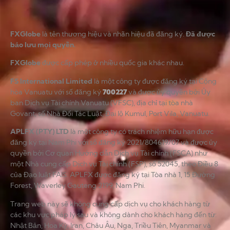
FXGlobe
là tên thương hiệu và nhãn hiệu đã đăng ký.
Đã được
bảo lưu mọi quyền.
FXGlobe
được cấp phép ở nhiều quốc gia khác nhau.
FS International Limited
là một công ty được đăng ký tại Cộng
hòa Vanuatu với số đăng ký
700227
và được ủy quyền bởi Ủy
ban Dịch vụ Tài chính Vanuatu (VFSC), địa chỉ tại tòa nhà
Govant, số Nhà Đối Tác Luật, Đại lộ Kumul, Port Vila, Vanuatu.
APLFX (PTY) LTD
là một công ty có trách nhiệm hữu hạn được
đăng ký tại Nam Phi với số đăng ký 2021/804619/07 và được ủy
quyền bởi Cơ quan Hướng dẫn Dịch vụ Tài chính (FSCA) như
một Nhà cung cấp Dịch vụ Tài chính (FSP), số 52045, theo Điều 8
của Đạo luật FAIS. APLFX được đăng ký tại Tòa nhà 1, 15 Đường
Forest, Waverley Gauteng 2199, Nam Phi.
Trang web này sẽ không cung cấp dịch vụ cho khách hàng từ
các khu vực pháp lý sau và không dành cho khách hàng đến từ:
Nhật Bản, Hoa Kỳ, Iran, Châu Âu, Nga, Triều Tiên, Myanmar và