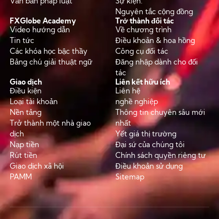
Văn bản pháp luật
Sự kiện.
Nguyên tắc cộng đồng
FXGlobe Academy
Trở thành đối tác
Video hướng dẫn
Về chương trình
Tin tức
Điều khoản & hoa hồng
Các khóa học bậc thầy
Công cụ đối tác
Bảng chú giải thuật ngữ
Đăng nhập dành cho đối
tác
Giao dịch
Liên kết hữu ích
Điều kiện
Liên hệ
Loại tài khoản
nghề nghiệp
Nền tảng
Thông tin chuyên sâu mới
Trở thành một nhà giao
nhất
dịch
Yết giá thị trường
Nạp tiền
Đại sứ của chúng tôi
Rút tiền
Chính sách quyền riêng tư
Giao dịch xã hội
Điều khoản sử dụng
PAMM
Sitemap