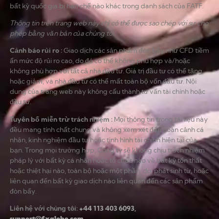
bất kỳ quốc gia bị hạn chế nào khác trong danh sách của FATF.
Thông tin trên trang web này chỉ có thể được sao chép với sự cho
phép bằng văn bản của chúng tôi.
Cảnh báo rủi ro
:
Giao dịch các sản phẩm đòn bẩy như CFD tiềm
ẩn mức độ rủi ro cao, do đó có thể không phù hợp và/hoặc
không phù hợp với tất cả nhà đầu tư. Giá trị đầu tư có thể tăng
hoặc giảm, và nhà đầu tư có thể mất toàn bộ vốn đầu tư. Nội
dung của trang web này không cấu thành tư vấn tài chính hoặc
đầu tư.
Tuyên bố miễn trừ trách nhiệm
:
Mọi thông tin trong tài liệu này
đều mang tính chất chung và không xem xét đến hoàn cảnh cá
nhân, kinh nghiệm đầu tư hoặc tình hình tài chính hiện tại của
bạn. Trong mọi trường hợp, Công ty sẽ không chịu trách nhiệm
pháp lý với bất kỳ cá nhân hoặc tổ chức nào về bất kỳ tổn thất
hoặc thiệt hại nào, toàn bộ hoặc một phần, do, phát sinh từ, hoặc
liên quan đến bất kỳ giao dịch nào liên quan đến các sản phẩm
đòn bẩy.
Liên hệ với chúng tôi:
+44 113 403 6093
,
support@fxglobe.com