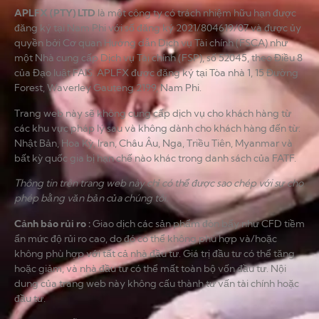
APLFX (PTY) LTD
là một công ty có trách nhiệm hữu hạn được
đăng ký tại Nam Phi với số đăng ký 2021/804619/07 và được ủy
quyền bởi Cơ quan Hướng dẫn Dịch vụ Tài chính (FSCA) như
một Nhà cung cấp Dịch vụ Tài chính (FSP), số 52045, theo Điều 8
của Đạo luật FAIS. APLFX được đăng ký tại Tòa nhà 1, 15 Đường
Forest, Waverley Gauteng 2199, Nam Phi.
Trang web này sẽ không cung cấp dịch vụ cho khách hàng từ
các khu vực pháp lý sau và không dành cho khách hàng đến từ:
Nhật Bản, Hoa Kỳ, Iran, Châu Âu, Nga, Triều Tiên, Myanmar và
bất kỳ quốc gia bị hạn chế nào khác trong danh sách của FATF.
Thông tin trên trang web này chỉ có thể được sao chép với sự cho
phép bằng văn bản của chúng tôi.
Cảnh báo rủi ro
:
Giao dịch các sản phẩm đòn bẩy như CFD tiềm
ẩn mức độ rủi ro cao, do đó có thể không phù hợp và/hoặc
không phù hợp với tất cả nhà đầu tư. Giá trị đầu tư có thể tăng
hoặc giảm, và nhà đầu tư có thể mất toàn bộ vốn đầu tư. Nội
dung của trang web này không cấu thành tư vấn tài chính hoặc
đầu tư.