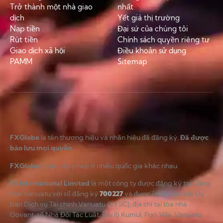
Trở thành một nhà giao
nhất
dịch
Yết giá thị trường
Nạp tiền
Đại sứ của chúng tôi
Rút tiền
Chính sách quyền riêng tư
Giao dịch xã hội
Điều khoản sử dụng
PAMM
Sitemap
FXGlobe
là tên thương hiệu và nhãn hiệu đã đăng ký.
Đã được
bảo lưu mọi quyền.
FXGlobe
được cấp phép ở nhiều quốc gia khác nhau.
FS International Limited
là một công ty được đăng ký tại Cộng
hòa Vanuatu với số đăng ký
700227
và được ủy quyền bởi Ủy
ban Dịch vụ Tài chính Vanuatu (VFSC), địa chỉ tại tòa nhà
Govant, số Nhà Đối Tác Luật, Đại lộ Kumul, Port Vila, Vanuatu.