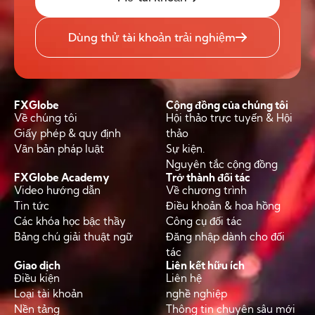
Dùng thử tài khoản trải nghiệm
FXGlobe
Cộng đồng của chúng tôi
Về chúng tôi
Hội thảo trực tuyến & Hội
Giấy phép & quy định
thảo
Văn bản pháp luật
Sự kiện.
Nguyên tắc cộng đồng
FXGlobe Academy
Trở thành đối tác
Video hướng dẫn
Về chương trình
Tin tức
Điều khoản & hoa hồng
Các khóa học bậc thầy
Công cụ đối tác
Bảng chú giải thuật ngữ
Đăng nhập dành cho đối
tác
Giao dịch
Liên kết hữu ích
Điều kiện
Liên hệ
Loại tài khoản
nghề nghiệp
Nền tảng
Thông tin chuyên sâu mới