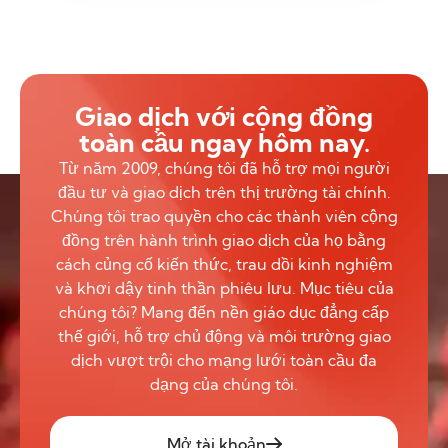
Giao dịch với cộng đồng
toàn cầu ngay hôm nay.
Từ năm 2009, chúng tôi đã hỗ trợ mọi người
đầu tư và giao dịch trên thị trường tài chính.
Chúng tôi trao quyền cho các thành viên cộng
đồng trên hành trình giao dịch của họ bằng
cách củng cố kiến thức, trau dồi kinh nghiệm
và khơi dậy tinh thần phiêu lưu. Mục tiêu của
chúng tôi? Mang đến nền giáo dục đẳng cấp
thế giới, hỗ trợ chủ động và môi trường giao
dịch vượt trội cho mạng lưới toàn cầu đa
dạng của chúng tôi.
Mở tài khoản