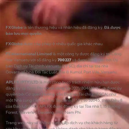
FXGlobe
là tên thương hiệu và nhãn hiệu đã đăng ký.
Đã được
bảo lưu mọi quyền.
FXGlobe
được cấp phép ở nhiều quốc gia khác nhau.
FS International Limited
là một công ty được đăng ký tại Cộng
hòa Vanuatu với số đăng ký
700227
và được ủy quyền bởi Ủy
ban Dịch vụ Tài chính Vanuatu (VFSC), địa chỉ tại tòa nhà
Govant, số Nhà Đối Tác Luật, Đại lộ Kumul, Port Vila, Vanuatu.
APLFX (PTY) LTD
là một công ty có trách nhiệm hữu hạn được
đăng ký tại Nam Phi với số đăng ký 2021/804619/07 và được ủy
quyền bởi Cơ quan Hướng dẫn Dịch vụ Tài chính (FSCA) như
một Nhà cung cấp Dịch vụ Tài chính (FSP), số 52045, theo Điều 8
của Đạo luật FAIS. APLFX được đăng ký tại Tòa nhà 1, 15 Đường
Forest, Waverley Gauteng 2199, Nam Phi.
Trang web này sẽ không cung cấp dịch vụ cho khách hàng từ
các khu vực pháp lý sau và không dành cho khách hàng đến từ: