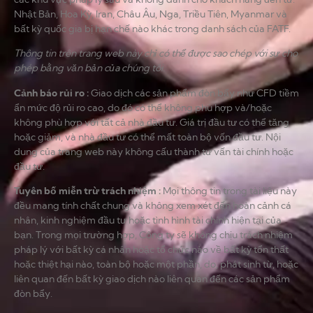
Nhật Bản, Hoa Kỳ, Iran, Châu Âu, Nga, Triều Tiên, Myanmar và
bất kỳ quốc gia bị hạn chế nào khác trong danh sách của FATF.
Thông tin trên trang web này chỉ có thể được sao chép với sự cho
phép bằng văn bản của chúng tôi.
Cảnh báo rủi ro
:
Giao dịch các sản phẩm đòn bẩy như CFD tiềm
ẩn mức độ rủi ro cao, do đó có thể không phù hợp và/hoặc
không phù hợp với tất cả nhà đầu tư. Giá trị đầu tư có thể tăng
hoặc giảm, và nhà đầu tư có thể mất toàn bộ vốn đầu tư. Nội
dung của trang web này không cấu thành tư vấn tài chính hoặc
đầu tư.
Tuyên bố miễn trừ trách nhiệm
:
Mọi thông tin trong tài liệu này
đều mang tính chất chung và không xem xét đến hoàn cảnh cá
nhân, kinh nghiệm đầu tư hoặc tình hình tài chính hiện tại của
bạn. Trong mọi trường hợp, Công ty sẽ không chịu trách nhiệm
pháp lý với bất kỳ cá nhân hoặc tổ chức nào về bất kỳ tổn thất
hoặc thiệt hại nào, toàn bộ hoặc một phần, do, phát sinh từ, hoặc
liên quan đến bất kỳ giao dịch nào liên quan đến các sản phẩm
đòn bẩy.