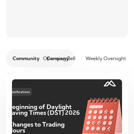
Community
Openning Bell
Company
Weekly Oversight