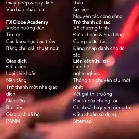
Giấy phép & quy định
thảo
Văn bản pháp luật
Sự kiện.
Nguyên tắc cộng đồng
FXGlobe Academy
Trở thành đối tác
Video hướng dẫn
Về chương trình
Tin tức
Điều khoản & hoa hồng
Các khóa học bậc thầy
Công cụ đối tác
Bảng chú giải thuật ngữ
Đăng nhập dành cho đối
tác
Giao dịch
Liên kết hữu ích
Điều kiện
Liên hệ
Loại tài khoản
nghề nghiệp
Nền tảng
Thông tin chuyên sâu mới
Trở thành một nhà giao
nhất
dịch
Yết giá thị trường
Nạp tiền
Đại sứ của chúng tôi
Rút tiền
Chính sách quyền riêng tư
Giao dịch xã hội
Điều khoản sử dụng
PAMM
Sitemap