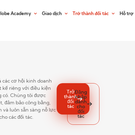
Globe Academy
Giao dịch
Trở thành đối tác
Hỗ trợ
các cơ hội kinh doanh
 kế riêng với điều kiện
Trở
Đăng
 có. Chúng tôi được
thành
nhập
đối
dành
ốt, đảm bảo công bằng,
tác
cho
 và luôn sẵn sàng nỗ lực
đối
tác
ho các đối tác.