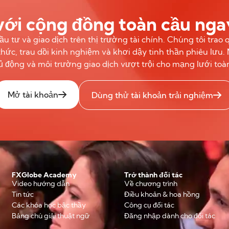
với cộng đồng toàn cầu ng
u tư và giao dịch trên thị trường tài chính. Chúng tôi tra
thức, trau dồi kinh nghiệm và khơi dậy tinh thần phiêu lưu
hủ động và môi trường giao dịch vượt trội cho mạng lưới toà
Mở tài khoản
Dùng thử tài khoản trải nghiệm
FXGlobe Academy
Trở thành đối tác
Video hướng dẫn
Về chương trình
Tin tức
Điều khoản & hoa hồng
Các khóa học bậc thầy
Công cụ đối tác
Bảng chú giải thuật ngữ
Đăng nhập dành cho đối tác