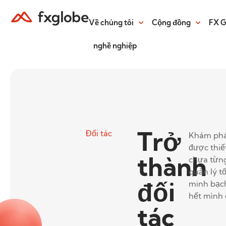
Về chúng tôi
Cộng đồng
FX 
nghề nghiệp
Trở
Đối tác
Khám phá 
được thiết
thành
chưa từng
quản lý t
đối
minh bạch
hết mình c
tác