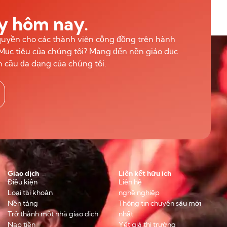
ay hôm nay.
o quyền cho các thành viên cộng đồng trên hành
. Mục tiêu của chúng tôi? Mang đến nền giáo dục
n cầu đa dạng của chúng tôi.
Giao dịch
Liên kết hữu ích
Điều kiện
Liên hệ
Loại tài khoản
nghề nghiệp
Nền tảng
Thông tin chuyên sâu mới
Trở thành một nhà giao dịch
nhất
Nạp tiền
Yết giá thị trường