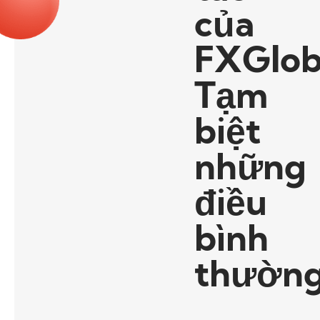
của
FXGlo
Tạm
biệt
những
điều
bình
thườn