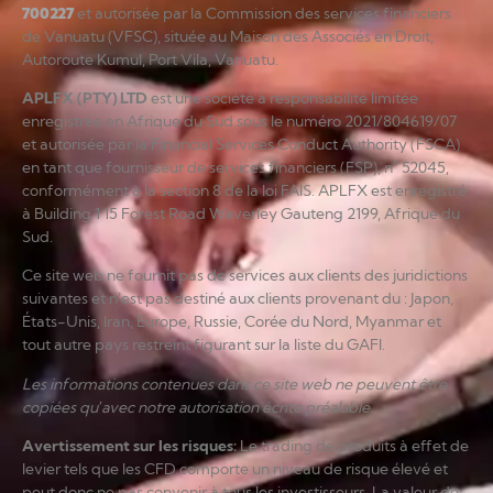
700227
et autorisée par la Commission des services financiers
de Vanuatu (VFSC), située au Maison des Associés en Droit,
Autoroute Kumul, Port Vila, Vanuatu.
APLFX (PTY) LTD
est une société à responsabilité limitée
enregistrée en Afrique du Sud sous le numéro 2021/804619/07
et autorisée par la Financial Services Conduct Authority (FSCA)
en tant que fournisseur de services financiers (FSP), n° 52045,
conformément à la section 8 de la loi FAIS. APLFX est enregistré
à Building 1 15 Forest Road Waverley Gauteng 2199, Afrique du
Sud.
Ce site web ne fournit pas de services aux clients des juridictions
suivantes et n’est pas destiné aux clients provenant du : Japon,
États-Unis, Iran, Europe, Russie, Corée du Nord, Myanmar et
tout autre pays restreint figurant sur la liste du GAFI.
Les informations contenues dans ce site web ne peuvent être
copiées qu’avec notre autorisation écrite préalable.
Avertissement sur les risques
:
Le trading de produits à effet de
levier tels que les CFD comporte un niveau de risque élevé et
peut donc ne pas convenir à tous les investisseurs. La valeur de