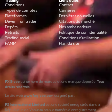
Trading
Liens utiles
Conditions
Contact
Types de comptes
Carrières
Plateformes
Dernières nouvelles
Devenir un trader
Citations du marché
Dépôts
Nos ambassadeurs
Retraits
Politique de confidentialité
Trading social
Conditions d'utilisation
PAMM
Plan du site
FXGlobe
est un nom de marque et une marque déposée.
Tous
droits réservés
.
Le site web
www.fxglobe.com
est géré par :
FS International Limited
est une société enregistrée dans la
République de Vanuatu sous le numéro d’enregistrement