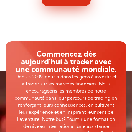
Commencez dès
aujourd'hui à trader avec
une communauté mondiale.
Depuis 2009, nous aidons les gens à investir et
à trader sur les marchés financiers. Nous
encourageons les membres de notre
communauté dans leur parcours de trading en
renforçant leurs connaissances, en cultivant
leur expérience et en inspirant leur sens de
l’aventure. Notre but? Fournir une formation
de niveau international, une assistance