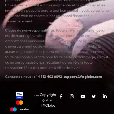
l’investissement peut à la fois augmenter et/ou diminuer et les
investisseurs peuvent perdre tout leur capital investi. Le contenu
de ce site web ne constitue pas un conseil financier ou
d’investissement.
Clause de non-responsabilité
:
Toute information contenue ici
est de nature générale et ne tient pas compte de vos
circonstances personnelles, de votre expérience en matière
d’investissement ou de votre situation financière actuelle. En
aucun cas, la société ne pourra être tenue responsable envers
toute personne ou entité pour toute perte ou dommage, en tout
ou en partie, causé(e) par, résultant de, ou lié(e) à toute
transaction liée à des produits à effet de levier.
Contactez nous :
+44 113 403 6093
,
support@fxglobe.com
Copyright
© 2026
FXGlobe