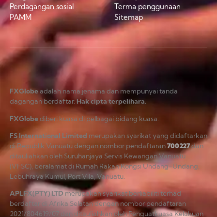
Perdagangan sosial
Terma penggunaan
PAMM
Sitemap
FXGlobe
adalah nama jenama dan mempunyai tanda
dagangan berdaftar.
Hak cipta terpelihara.
FXGlobe
diberi kuasa di pelbagai bidang kuasa.
FS International Limited
merupakan syarikat yang didaftarkan
di Republik Vanuatu dengan nombor pendaftaran
700227
dan
ditauliahkan oleh Suruhanjaya Servis Kewangan Vanuatu
(VFSC), beralamat di Rumah Rakan Kongsi Undang-Undang,
Lebuhraya Kumul, Port Vila, Vanuatu.
APLFX(PTY) LTD
merupakan syarikat berliabiliti terhad
berdaftar di Afrika Selatan dengan nombor pendaftaran
2021/804619/07 dan ditauliahkan oleh Penguatkuasa Kelakuan