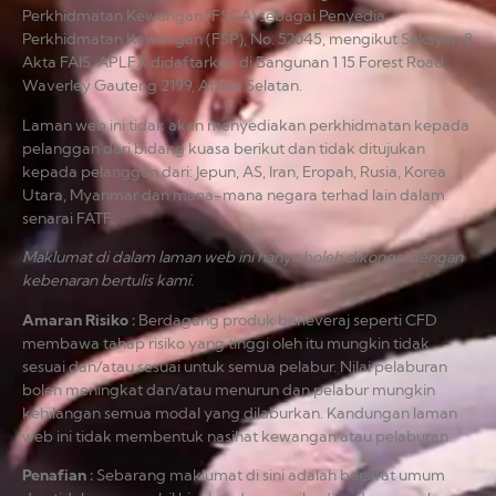
Perkhidmatan Kewangan (FSCA) sebagai Penyedia
Perkhidmatan Kewangan (FSP), No. 52045, mengikut Seksyen 8
Akta FAIS. APLFX didaftarkan di Bangunan 1 15 Forest Road
Waverley Gauteng 2199, Afrika Selatan.
Laman web ini tidak akan menyediakan perkhidmatan kepada
pelanggan dari bidang kuasa berikut dan tidak ditujukan
kepada pelanggan dari: Jepun, AS, Iran, Eropah, Rusia, Korea
Utara, Myanmar dan mana-mana negara terhad lain dalam
senarai FATF.
Maklumat di dalam laman web ini hanya boleh dikongsi dengan
kebenaran bertulis kami.
Amaran Risiko
:
Berdagang produk berleveraj seperti CFD
membawa tahap risiko yang tinggi oleh itu mungkin tidak
sesuai dan/atau sesuai untuk semua pelabur. Nilai pelaburan
boleh meningkat dan/atau menurun dan pelabur mungkin
kehilangan semua modal yang dilaburkan. Kandungan laman
web ini tidak membentuk nasihat kewangan atau pelaburan.
Penafian
:
Sebarang maklumat di sini adalah bersifat umum