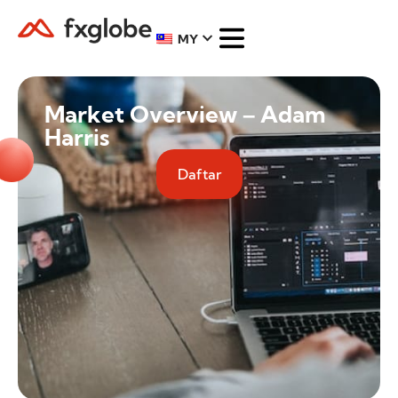
MY
Market Overview – Adam
Harris
Daftar