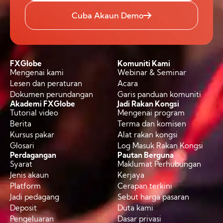
Cuba Akaun Demo
FXGlobe
Komuniti Kami
Mengenai kami
Webinar & Seminar
Lesen dan peraturan
Acara
Dokumen perundangan
Garis panduan komuniti
Akademi FXGlobe
Jadi Rakan Kongsi
Tutorial video
Mengenai program
Berita
Terma dan komisen
Kursus pakar
Alat rakan kongsi
Glosari
Log Masuk Rakan Kongsi
Perdagangan
Pautan Berguna
Syarat
Maklumat Perhubungan
Jenis akaun
Kerjaya
Platform
Cerapan terkini
Jadi pedagang
Sebut harga pasaran
Deposit
Duta kami
Pengeluaran
Dasar privasi