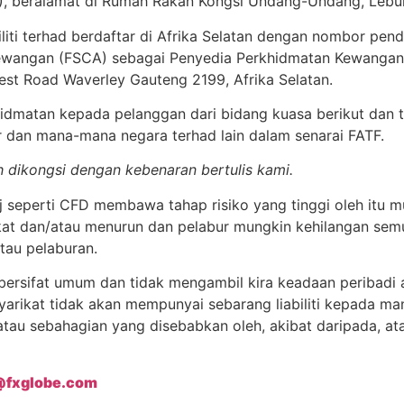
, beralamat di Rumah Rakan Kongsi Undang-Undang, Lebuhr
liti terhad berdaftar di Afrika Selatan dengan nombor pen
ewangan (FSCA) sebagai Penyedia Perkhidmatan Kewangan 
est Road Waverley Gauteng 2199, Afrika Selatan.
dmatan kepada pelanggan dari bidang kuasa berikut dan ti
ar dan mana-mana negara terhad lain dalam senarai FATF.
 dikongsi dengan kebenaran bertulis kami.
seperti CFD membawa tahap risiko yang tinggi oleh itu mu
gkat dan/atau menurun dan pelabur mungkin kehilangan se
tau pelaburan.
bersifat umum dan tidak mengambil kira keadaan peribadi 
rikat tidak akan mempunyai sebarang liabiliti kepada ma
atau sebahagian yang disebabkan oleh, akibat daripada, at
@fxglobe.com