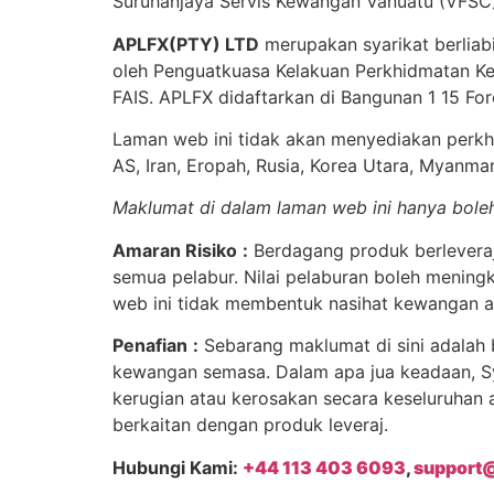
Suruhanjaya Servis Kewangan Vanuatu (VFSC)
APLFX(PTY) LTD
merupakan syarikat berliabi
oleh Penguatkuasa Kelakuan Perkhidmatan K
FAIS. APLFX didaftarkan di Bangunan 1 15 For
Laman web ini tidak akan menyediakan perkhi
AS, Iran, Eropah, Rusia, Korea Utara, Myanm
Maklumat di dalam laman web ini hanya boleh
Amaran Risiko
:
Berdagang produk berleveraj 
semua pelabur. Nilai pelaburan boleh menin
web ini tidak membentuk nasihat kewangan a
Penafian
:
Sebarang maklumat di sini adalah 
kewangan semasa. Dalam apa jua keadaan, Sya
kerugian atau kerosakan secara keseluruhan 
berkaitan dengan produk leveraj.
Hubungi Kami:
+44 113 403 6093
,
support