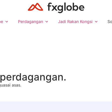
be
Perdagangan
Jadi Rakan Kongsi
S
i perdagangan.
asai asas.