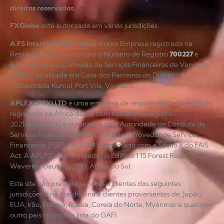
direitos reservados.
FXGlobe
está autorizada em várias jurisdições.
A FS International Limited
é uma Empresa registrada na
República de Vanuatu com o Número de Registro
700227
e
autorizada pela Comissão de Serviços Financeiros de Vanuatu
(VFSC), localizada em Casa dos Parceiros de Direito,
Autoestrada Kumul, Port Vila, Vanuatu.
APLFX (PTY) LTD
é uma empresa de responsabilidade limitada
registrada na África do Sul com número de registro
2021/804619/07 e autorizada pela Autoridade de Conduta de
Serviços Financeiros (FSCA) como um Provedor de Serviços
Financeiros (FSP), No. 52045, de acordo com a Seção 8 do FAIS
Act. A APLFX está registada no Edifício 1 15 Forest Road
Waverley Gauteng 2199, África do Sul.
Este site não prestará serviços a clientes das seguintes
jurisdições e não se destina a clientes provenientes de: Japão,
EUA, Irão, Europa, Rússia, Coreia do Norte, Myanmar e qualquer
outro país restrito na lista do GAFI.