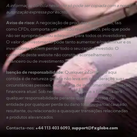
A informação contida neste site só pode ser copiada com a nossa
autorização expressa por escrito.
Aviso de risco
:
A negociação de produtos alavancados, tais
como CFDs, comporta um elevado nível de risco, pelo que pode
não ser apropriada e/ou adequada para todos os investidores.
O valor do investimento pode tanto aumentar e/ou diminuir e os
investidores podem perder todo o seu capital investido. O
conteúdo deste website não constitui aconselhamento
financeiro ou de investimento.
Isenção de responsabilidade
:
Qualquer informação aqui
contida é de natureza geral e não leva em consideração suas
circunstâncias pessoais, experiência de investimento ou situação
financeira atual. Sob nenhuma circunstância a Empresa terá
qualquer responsabilidade perante qualquer pessoa ou
entidade por qualquer perda ou dano total ou parcial causado,
resultante, ou relacionado a quaisquer transações relacionadas
a produtos alavancados.
Contacta-nos:
+44 113 403 6093
,
support@fxglobe.com