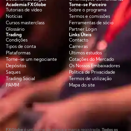
Academia FXGlobe
Torne-se Parceiro
Tutoriais de vídeo
Sobre o programa
Notícias
Termos e comissões
Cursos masterclass
Ferramentas de sócio
Glossário
Partner Login
Trading
Links Úteis
Condições
Contacto
Tipos de conta
Carreiras
Plataformas
Últimos estudos
Torne-se um negociante
Cotações do Mercado
Depósitos
Os Nossos Embaixadores
Saques
Política de Privacidade
Trading Social
Termos de utilização
PAMM
Mapa do site
FXGlobe
é um nome de marca e marca registrada.
Todos os