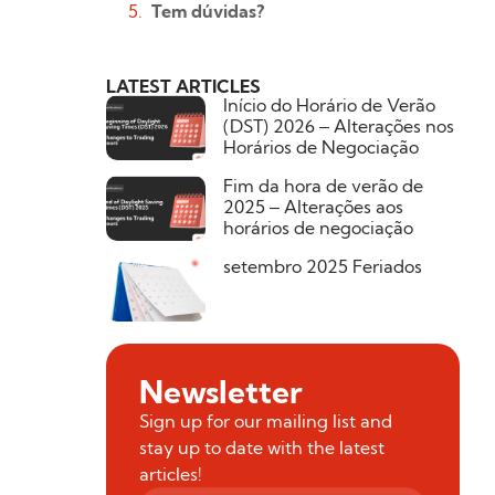
Tem dúvidas?
LATEST ARTICLES
Início do Horário de Verão
(DST) 2026 – Alterações nos
Horários de Negociação
Fim da hora de verão de
2025 – Alterações aos
horários de negociação
setembro 2025 Feriados
Newsletter
Sign up for our mailing list and
stay up to date with the latest
articles!