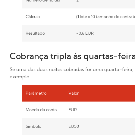
Número de noites
2
Cálculo
(1 lote × 10 tamanho do contrat
Resultado
-0.6 EUR
Cobrança tripla às quartas-feir
Se uma das duas noites cobradas for uma quarta-feira, 
exemplo.
Parâmetro
Valor
Moeda da conta
EUR
Símbolo
EU50