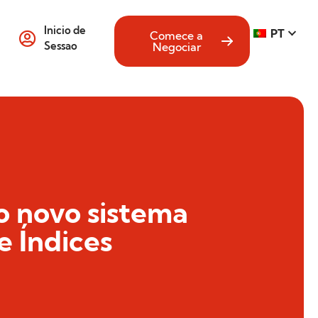
Inicio de
PT
Comece a
Sessao
Negociar
o novo sistema
 Índices