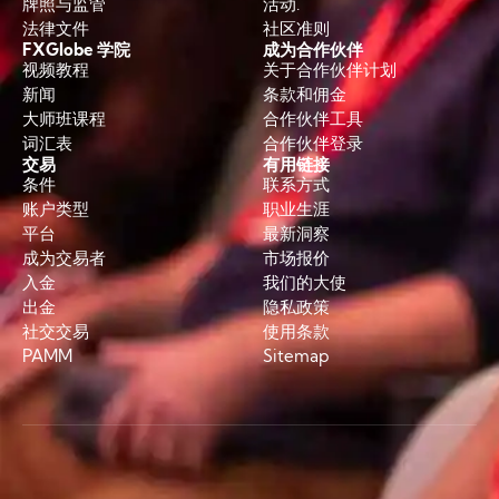
牌照与监管
活动.
法律文件
社区准则
FXGlobe 学院
成为合作伙伴
视频教程
关于合作伙伴计划
新闻
条款和佣金
大师班课程
合作伙伴工具
词汇表
合作伙伴登录
交易
有用链接
条件
联系方式
账户类型
职业生涯
平台
最新洞察
成为交易者
市场报价
入金
我们的大使
出金
隐私政策
社交交易
使用条款
PAMM
Sitemap