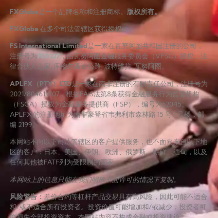
FXGlobe
是一个品牌名称和注册商标。
版权所有。
FXGlobe
在多个司法管辖区获得授权。
FS International Limited
是一家在瓦努阿图共和国注册的公司，
注册号为
700227
，由瓦努阿图金融服务委员会（VFSC）授权，法
律合伙人之家, 库穆尔高速公路, 波特维拉, 瓦努阿图。
APLFX（PTY）LTD
是一家在南非注册的有限责任公司，注册号为
2021/804619/07，根据FAIS法第8条获得金融服务行为监管机构
（FSCA）授权为金融服务提供商（FSP），编号为52045。
APLFX 的注册地址为南非豪登省韦弗利市森林路 15 号 1 号楼，邮
编 2199。
本网站不向以下司法管辖区的客户提供服务，也不面向来自以下地
区的客户：日本、美国、伊朗、欧洲、俄罗斯、朝鲜、缅甸，以及
任何其他被FATF列为受限制的国家。
本网站上的信息只能在我们明确书面许可的情况下复制。
风险警告
：
差价合约等杠杆产品交易具有高风险，因此可能不适合
和/或不适合所有投资者。投资价值可能增加和/或减少，投资者可
能损失全部投资资本。本网站内容不构成金融或投资建议。