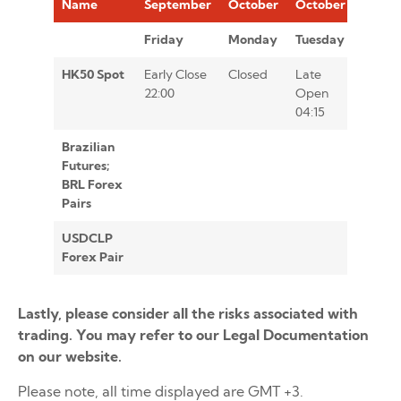
Name
September
October
October
Octob
Friday
Monday
Tuesday
Tuesd
HK50 Spot
Early Close
Closed
Late
22:00
Open
04:15
Brazilian
Futures;
BRL Forex
Pairs
USDCLP
Close
Forex Pair
Lastly, please consider all the risks associated with
trading. You may refer to our Legal Documentation
on our website.
Please note, all time displayed are GMT +3.