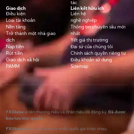
tác
Giao dịch
Liên kết hữu ích
Điều kiện
Liên hệ
Loại tài khoản
nghề nghiệp
Nền tảng
Thông tin chuyên sâu mới
Trở thành một nhà giao
nhất
dịch
Yết giá thị trường
Nạp tiền
Đại sứ của chúng tôi
Rút tiền
Chính sách quyền riêng tư
Giao dịch xã hội
Điều khoản sử dụng
PAMM
Sitemap
FXGlobe
là tên thương hiệu và nhãn hiệu đã đăng ký.
Đã được
bảo lưu mọi quyền.
FXGlobe
được cấp phép ở nhiều quốc gia khác nhau.