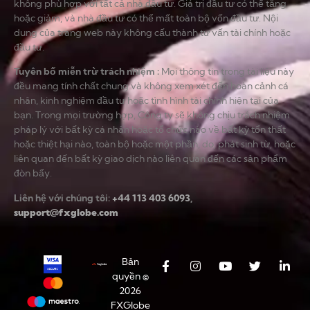
không phù hợp với tất cả nhà đầu tư. Giá trị đầu tư có thể tăng
hoặc giảm, và nhà đầu tư có thể mất toàn bộ vốn đầu tư. Nội
dung của trang web này không cấu thành tư vấn tài chính hoặc
đầu tư.
Tuyên bố miễn trừ trách nhiệm
:
Mọi thông tin trong tài liệu này
đều mang tính chất chung và không xem xét đến hoàn cảnh cá
nhân, kinh nghiệm đầu tư hoặc tình hình tài chính hiện tại của
bạn. Trong mọi trường hợp, Công ty sẽ không chịu trách nhiệm
pháp lý với bất kỳ cá nhân hoặc tổ chức nào về bất kỳ tổn thất
hoặc thiệt hại nào, toàn bộ hoặc một phần, do, phát sinh từ, hoặc
liên quan đến bất kỳ giao dịch nào liên quan đến các sản phẩm
đòn bẩy.
Liên hệ với chúng tôi:
+44 113 403 6093
,
support@fxglobe.com
Bản
quyền ©
2026
FXGlobe