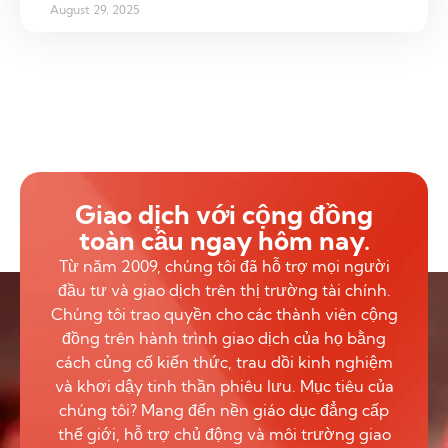
August 29, 2025
Giao dịch với cộng đồng
toàn cầu ngay hôm nay.
Từ năm 2009, chúng tôi đã hỗ trợ mọi người
đầu tư và giao dịch trên thị trường tài chính.
Chúng tôi trao quyền cho các thành viên cộng
đồng trên hành trình giao dịch của họ bằng
cách củng cố kiến thức, trau dồi kinh nghiệm
và khơi dậy tinh thần phiêu lưu. Mục tiêu của
chúng tôi? Mang đến nền giáo dục đẳng cấp
thế giới, hỗ trợ chủ động và môi trường giao