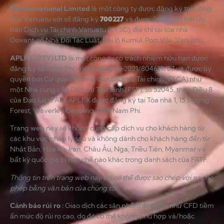
FS International Limited
là một công ty được đăng ký tại Cộng
hòa Vanuatu với số đăng ký
700227
và được ủy quyền bởi Ủy
ban Dịch vụ Tài chính Vanuatu (VFSC), địa chỉ tại tòa nhà
Govant, số Nhà Đối Tác Luật, Đại lộ Kumul, Port Vila, Vanuatu.
APLFX (PTY) LTD
là một công ty có trách nhiệm hữu hạn được
đăng ký tại Nam Phi với số đăng ký 2021/804619/07 và được ủy
quyền bởi Cơ quan Hướng dẫn Dịch vụ Tài chính (FSCA) như
một Nhà cung cấp Dịch vụ Tài chính (FSP), số 52045, theo Điều 8
của Đạo luật FAIS. APLFX được đăng ký tại Tòa nhà 1, 15 Đường
Forest, Waverley Gauteng 2199, Nam Phi.
Trang web này sẽ không cung cấp dịch vụ cho khách hàng từ
các khu vực pháp lý sau và không dành cho khách hàng đến từ:
Nhật Bản, Hoa Kỳ, Iran, Châu Âu, Nga, Triều Tiên, Myanmar và
bất kỳ quốc gia bị hạn chế nào khác trong danh sách của FATF.
Thông tin trên trang web này chỉ có thể được sao chép với sự cho
phép bằng văn bản của chúng tôi.
Cảnh báo rủi ro
:
Giao dịch các sản phẩm đòn bẩy như CFD tiềm
ẩn mức độ rủi ro cao, do đó có thể không phù hợp và/hoặc