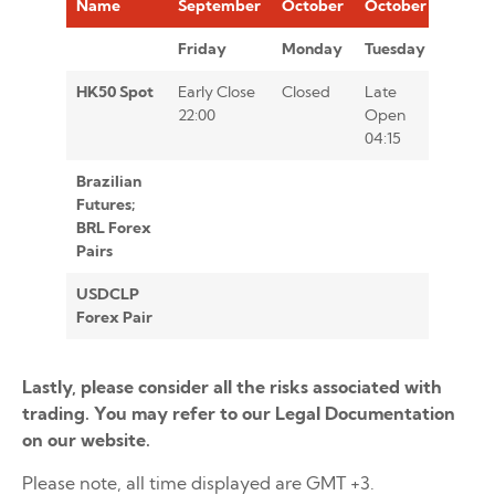
Name
September
October
October
Octob
Friday
Monday
Tuesday
Tuesd
HK50 Spot
Early Close
Closed
Late
22:00
Open
04:15
Brazilian
Futures;
BRL Forex
Pairs
USDCLP
Close
Forex Pair
Lastly, please consider all the risks associated with
trading. You may refer to our Legal Documentation
on our website.
Please note, all time displayed are GMT +3.