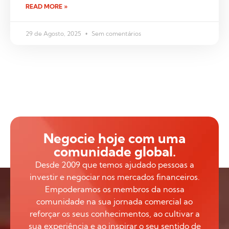
READ MORE »
29 de Agosto, 2025
Sem comentários
Negocie hoje com uma
comunidade global.
Desde 2009 que temos ajudado pessoas a
investir e negociar nos mercados financeiros.
Empoderamos os membros da nossa
comunidade na sua jornada comercial ao
reforçar os seus conhecimentos, ao cultivar a
sua experiência e ao inspirar o seu sentido de