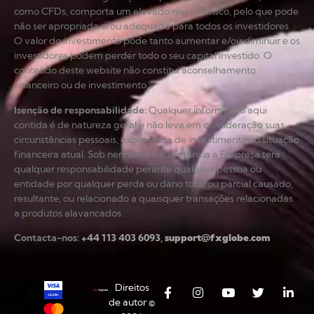
como CFDs, comporta um elevado nível de risco, pelo que pode
não ser apropriada e/ou adequada para todos os investidores.
O valor do investimento pode tanto aumentar e/ou diminuir e os
investidores podem perder todo o seu capital investido. O
conteúdo deste website não constitui aconselhamento
financeiro ou de investimento.
Isenção de responsabilidade
:
Qualquer informação aqui
contida é de natureza geral e não leva em consideração suas
circunstâncias pessoais, experiência de investimento ou situação
financeira atual. Sob nenhuma circunstância a Empresa terá
qualquer responsabilidade perante qualquer pessoa ou
entidade por qualquer perda ou dano total ou parcial causado,
resultante, ou relacionado a quaisquer transações relacionadas
a produtos alavancados.
Contacta-nos:
+44 113 403 6093
,
support@fxglobe.com
Direitos
de autor ©