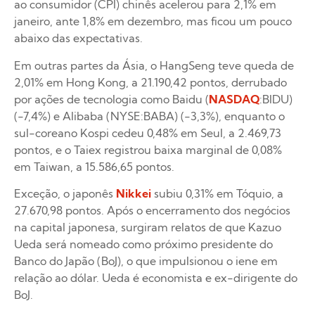
ao consumidor (CPI) chinês acelerou para 2,1% em
janeiro, ante 1,8% em dezembro, mas ficou um pouco
abaixo das expectativas.
Em outras partes da Ásia, o HangSeng teve queda de
2,01% em Hong Kong, a 21.190,42 pontos, derrubado
por ações de tecnologia como Baidu (
NASDAQ
:BIDU)
(-7,4%) e Alibaba (NYSE:BABA) (-3,3%), enquanto o
sul-coreano Kospi cedeu 0,48% em Seul, a 2.469,73
pontos, e o Taiex registrou baixa marginal de 0,08%
em Taiwan, a 15.586,65 pontos.
Exceção, o japonês
Nikkei
subiu 0,31% em Tóquio, a
27.670,98 pontos. Após o encerramento dos negócios
na capital japonesa, surgiram relatos de que Kazuo
Ueda será nomeado como próximo presidente do
Banco do Japão (BoJ), o que impulsionou o iene em
relação ao dólar. Ueda é economista e ex-dirigente do
BoJ.