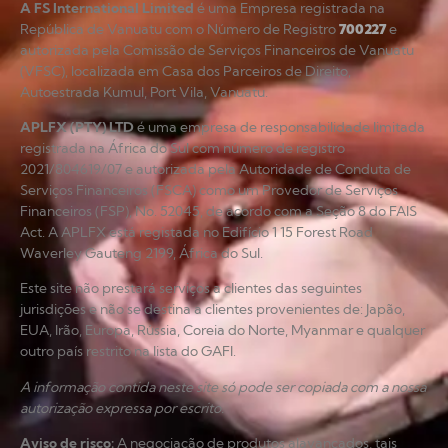
A FS International Limited
é uma Empresa registrada na
República de Vanuatu com o Número de Registro
700227
e
autorizada pela Comissão de Serviços Financeiros de Vanuatu
(VFSC), localizada em Casa dos Parceiros de Direito,
Autoestrada Kumul, Port Vila, Vanuatu.
APLFX (PTY) LTD
é uma empresa de responsabilidade limitada
registrada na África do Sul com número de registro
2021/804619/07 e autorizada pela Autoridade de Conduta de
Serviços Financeiros (FSCA) como um Provedor de Serviços
Financeiros (FSP), No. 52045, de acordo com a Seção 8 do FAIS
Act. A APLFX está registada no Edifício 1 15 Forest Road
Waverley Gauteng 2199, África do Sul.
Este site não prestará serviços a clientes das seguintes
jurisdições e não se destina a clientes provenientes de: Japão,
EUA, Irão, Europa, Rússia, Coreia do Norte, Myanmar e qualquer
outro país restrito na lista do GAFI.
A informação contida neste site só pode ser copiada com a nossa
autorização expressa por escrito.
Aviso de risco
:
A negociação de produtos alavancados, tais