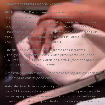
Autoestrada Kumul, Port Vila, Vanuatu.
APLFX (PTY) LTD
é uma empresa de responsabilidade limitada
registrada na África do Sul com número de registro
2021/804619/07 e autorizada pela Autoridade de Conduta de
Serviços Financeiros (FSCA) como um Provedor de Serviços
Financeiros (FSP), No. 52045, de acordo com a Seção 8 do FAIS
Act. A APLFX está registada no Edifício 1 15 Forest Road
Waverley Gauteng 2199, África do Sul.
Este site não prestará serviços a clientes das seguintes
jurisdições e não se destina a clientes provenientes de: Japão,
EUA, Irão, Europa, Rússia, Coreia do Norte, Myanmar e qualquer
outro país restrito na lista do GAFI.
A informação contida neste site só pode ser copiada com a nossa
autorização expressa por escrito.
Aviso de risco
:
A negociação de produtos alavancados, tais
como CFDs, comporta um elevado nível de risco, pelo que pode
não ser apropriada e/ou adequada para todos os investidores.
O valor do investimento pode tanto aumentar e/ou diminuir e os