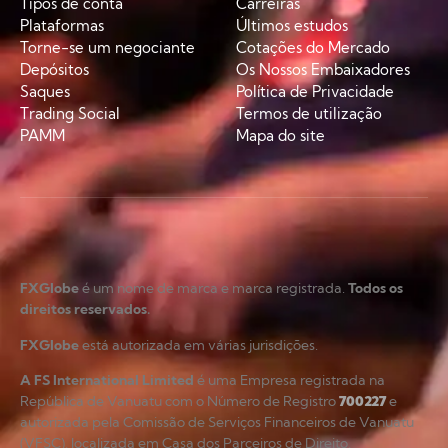
Tipos de conta
Carreiras
Plataformas
Últimos estudos
Torne-se um negociante
Cotações do Mercado
Depósitos
Os Nossos Embaixadores
Saques
Política de Privacidade
Trading Social
Termos de utilização
PAMM
Mapa do site
FXGlobe
é um nome de marca e marca registrada.
Todos os
direitos reservados.
FXGlobe
está autorizada em várias jurisdições.
A FS International Limited
é uma Empresa registrada na
República de Vanuatu com o Número de Registro
700227
e
autorizada pela Comissão de Serviços Financeiros de Vanuatu
(VFSC), localizada em Casa dos Parceiros de Direito,