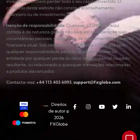
investidores podem perder todo o seu capital investido. O
conteúdo deste website não constitui aconselhamento
financeiro ou de investimento.
Isenção de responsabilidade
:
Qualquer informação aqui
contida é de natureza geral e não leva em consideração suas
circunstâncias pessoais, experiência de investimento ou situação
financeira atual. Sob nenhuma circunstância a Empresa terá
qualquer responsabilidade perante qualquer pessoa ou
entidade por qualquer perda ou dano total ou parcial causado,
resultante, ou relacionado a quaisquer transações relacionadas
a produtos alavancados.
Contacta-nos:
+44 113 403 6093
,
support@fxglobe.com
Direitos
de autor ©
2026
FXGlobe