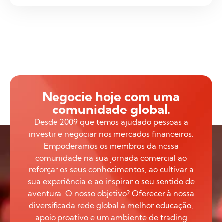
Negocie hoje com uma
comunidade global.
Desde 2009 que temos ajudado pessoas a
investir e negociar nos mercados financeiros.
Empoderamos os membros da nossa
comunidade na sua jornada comercial ao
reforçar os seus conhecimentos, ao cultivar a
sua experiência e ao inspirar o seu sentido de
aventura. O nosso objetivo? Oferecer à nossa
diversificada rede global a melhor educação,
apoio proativo e um ambiente de trading