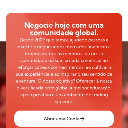
Negocie hoje com uma
comunidade global.
Desde 2009 que temos ajudado pessoas a
investir e negociar nos mercados financeiros.
Empoderamos os membros da nossa
comunidade na sua jornada comercial ao
reforçar os seus conhecimentos, ao cultivar a
sua experiência e ao inspirar o seu sentido de
aventura. O nosso objetivo? Oferecer à nossa
diversificada rede global a melhor educação,
apoio proativo e um ambiente de trading
superior.
Abrir uma Conta