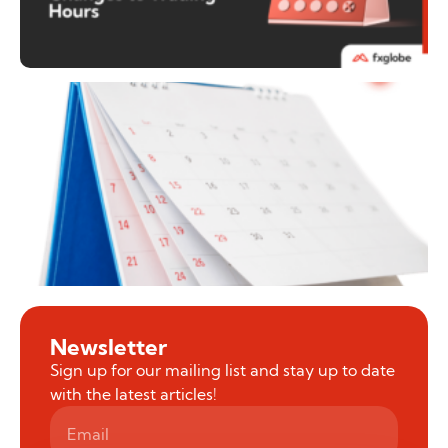
Newsletter
Sign up for our mailing list and stay up to date
with the latest articles!