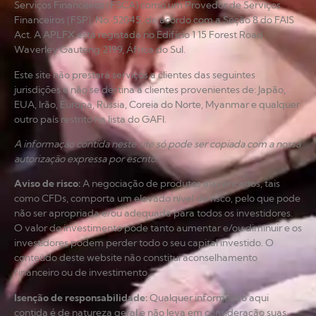
Serviços Financeiros (FSCA) como um Provedor de Serviços
Financeiros (FSP), No. 52045, de acordo com a Seção 8 do FAIS
Act. A APLFX está registada no Edifício 1 15 Forest Road
Waverley Gauteng 2199, África do Sul.
Este site não prestará serviços a clientes das seguintes
jurisdições e não se destina a clientes provenientes de: Japão,
EUA, Irão, Europa, Rússia, Coreia do Norte, Myanmar e qualquer
outro país restrito na lista do GAFI.
A informação contida neste site só pode ser copiada com a nossa
autorização expressa por escrito.
Aviso de risco
:
A negociação de produtos alavancados, tais
como CFDs, comporta um elevado nível de risco, pelo que pode
não ser apropriada e/ou adequada para todos os investidores.
O valor do investimento pode tanto aumentar e/ou diminuir e os
investidores podem perder todo o seu capital investido. O
conteúdo deste website não constitui aconselhamento
financeiro ou de investimento.
Isenção de responsabilidade
:
Qualquer informação aqui
contida é de natureza geral e não leva em consideração suas