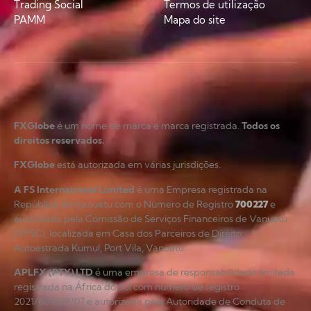
Trading Social
Termos de utilização
PAMM
Mapa do site
FXGlobe
é um nome de marca e marca registrada.
Todos os
direitos reservados.
FXGlobe
está autorizada em várias jurisdições.
A FS International Limited
é uma Empresa registrada na
República de Vanuatu com o Número de Registro
700227
e
autorizada pela Comissão de Serviços Financeiros de Vanuatu
(VFSC), localizada em Casa dos Parceiros de Direito,
Autoestrada Kumul, Port Vila, Vanuatu.
APLFX (PTY) LTD
é uma empresa de responsabilidade limitada
registrada na África do Sul com número de registro
2021/804619/07 e autorizada pela Autoridade de Conduta de