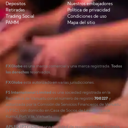
Depositos
Nuestros embajadores
Retiradas
Política de privacidad
Trading Social
Condiciones de uso
PAMM
Mapa del sitio
FXGlobe
es una marca comercial y una marca registrada.
Todos
los derechos
reservados.
FXGlobe
está autorizado en varias jurisdicciones.
FS International Limited
es una sociedad registrada en la
República de Vanuatu con el número de registro
700227
y
autorizada por la Comisión de Servicios Financieros de Vanuatu
(VFSC), con domicilio en Casa de Socios de Ley, Autopista
Kumul, Port Vila, Vanuatu.
APLFX (PTY) LTD
es una sociedad de responsabilidad limitada