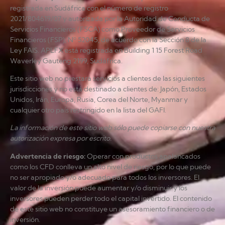
registrada en Sudáfrica con el número de registro
2021/804619/07 y autorizada por la Autoridad de Conducta de
Servicios Financieros (FSCA) como Proveedor de Servicios
Financieros (FSP), Nº 52045, de acuerdo con la Sección 8 de la
Ley FAIS. APLFX está registrada en Building 1 15 Forest Road
Waverley Gauteng 2199, Sudáfrica.
Este sitio web no prestará servicios a clientes de las siguientes
jurisdicciones y no está destinado a clientes de: Japón, Estados
Unidos, Irán, Europa, Rusia, Corea del Norte, Myanmar y
cualquier otro país restringido en la lista del GAFI.
La información de este sitio web sólo puede copiarse con nuestra
autorización expresa por escrito.
Advertencia de riesgo
:
Operar con productos apalancados
como los CFD conlleva un alto nivel de riesgo, por lo que puede
no ser apropiado y/o adecuado para todos los inversores. El
valor de la inversión puede aumentar y/o disminuir y los
inversores pueden perder todo el capital invertido. El contenido
de este sitio web no constituye un asesoramiento financiero o de
inversión.