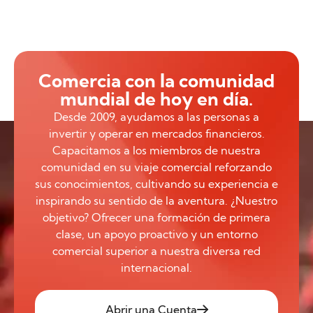
Comercia con la comunidad
mundial de hoy en día.
Desde 2009, ayudamos a las personas a
invertir y operar en mercados financieros.
Capacitamos a los miembros de nuestra
comunidad en su viaje comercial reforzando
sus conocimientos, cultivando su experiencia e
inspirando su sentido de la aventura. ¿Nuestro
objetivo? Ofrecer una formación de primera
clase, un apoyo proactivo y un entorno
comercial superior a nuestra diversa red
internacional.
Abrir una Cuenta