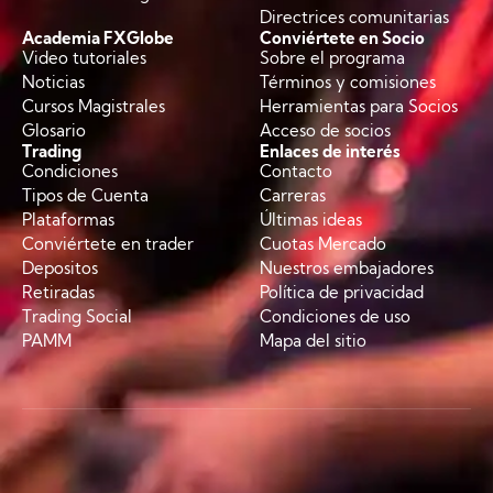
Directrices comunitarias
Academia FXGlobe
Conviértete en Socio
Video tutoriales
Sobre el programa
Noticias
Términos y comisiones
Cursos Magistrales
Herramientas para Socios
Glosario
Acceso de socios
Trading
Enlaces de interés
Condiciones
Contacto
Tipos de Cuenta
Carreras
Plataformas
Últimas ideas
Conviértete en trader
Cuotas Mercado
Depositos
Nuestros embajadores
Retiradas
Política de privacidad
Trading Social
Condiciones de uso
PAMM
Mapa del sitio