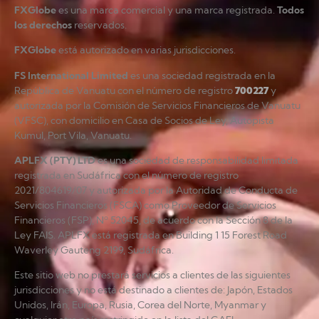
FXGlobe
es una marca comercial y una marca registrada.
Todos
los derechos
reservados.
FXGlobe
está autorizado en varias jurisdicciones.
FS International Limited
es una sociedad registrada en la
República de Vanuatu con el número de registro
700227
y
autorizada por la Comisión de Servicios Financieros de Vanuatu
(VFSC), con domicilio en Casa de Socios de Ley, Autopista
Kumul, Port Vila, Vanuatu.
APLFX (PTY) LTD
es una sociedad de responsabilidad limitada
registrada en Sudáfrica con el número de registro
2021/804619/07 y autorizada por la Autoridad de Conducta de
Servicios Financieros (FSCA) como Proveedor de Servicios
Financieros (FSP), Nº 52045, de acuerdo con la Sección 8 de la
Ley FAIS. APLFX está registrada en Building 1 15 Forest Road
Waverley Gauteng 2199, Sudáfrica.
Este sitio web no prestará servicios a clientes de las siguientes
jurisdicciones y no está destinado a clientes de: Japón, Estados
Unidos, Irán, Europa, Rusia, Corea del Norte, Myanmar y