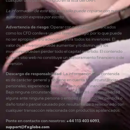
cualquier otro país restringido en la lista del GAFI.
La información de este sitio web sólo puede copiarse con nuestra
autorización expresa por escrito.
Advertencia de riesgo
:
Operar con productos apalancados
como los CFD conlleva un alto nivel de riesgo, por lo que puede
no ser apropiado y/o adecuado para todos los inversores. El
valor de la inversión puede aumentar y/o disminuir y los
inversores pueden perder todo el capital invertido. El contenido
de este sitio web no constituye un asesoramiento financiero o de
inversión.
Descargo de responsabilidad
:
La información aquí contenida
es de carácter general y no tiene en cuenta tus circunstancias
personales, experiencia inversora o situación financiera actual.
Bajo ninguna circunstancia la Empresa tendrá responsabilidad
alguna ante ninguna persona o entidad por cualquier pérdida o
daño total o parcial causado por, resultante de o relacionado con
cualquier transacción relacionada con productos apalancados.
Ponte en contacto con nosotros:
+44 113 403 6093
,
support@fxglobe.com