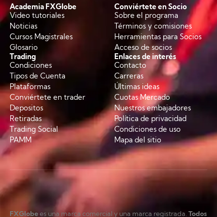
Academia FXGlobe
Conviértete en Socio
Video tutoriales
Sobre el programa
Noticias
Términos y comisiones
Cursos Magistrales
Herramientas para Socios
Glosario
Acceso de socios
Trading
Enlaces de interés
Condiciones
Contacto
Tipos de Cuenta
Carreras
Plataformas
Últimas ideas
Conviértete en trader
Cuotas Mercado
Depositos
Nuestros embajadores
Retiradas
Política de privacidad
Trading Social
Condiciones de uso
PAMM
Mapa del sitio
FXGlobe
es una marca comercial y una marca registrada.
Todos