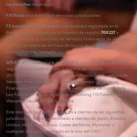
los derechos
reservados.
FXGlobe
está autorizado en varias jurisdicciones.
FS International Limited
es una sociedad registrada en la
República de Vanuatu con el número de registro
700227
y
autorizada por la Comisión de Servicios Financieros de Vanuatu
(VFSC), con domicilio en Casa de Socios de Ley, Autopista
Kumul, Port Vila, Vanuatu.
APLFX (PTY) LTD
es una sociedad de responsabilidad limitada
registrada en Sudáfrica con el número de registro
2021/804619/07 y autorizada por la Autoridad de Conducta de
Servicios Financieros (FSCA) como Proveedor de Servicios
Financieros (FSP), Nº 52045, de acuerdo con la Sección 8 de la
Ley FAIS. APLFX está registrada en Building 1 15 Forest Road
Waverley Gauteng 2199, Sudáfrica.
Este sitio web no prestará servicios a clientes de las siguientes
jurisdicciones y no está destinado a clientes de: Japón, Estados
Unidos, Irán, Europa, Rusia, Corea del Norte, Myanmar y
cualquier otro país restringido en la lista del GAFI.