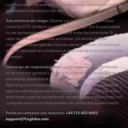
La información de este sitio web sólo puede copiarse con nuestra
autorización expresa por escrito.
Advertencia de riesgo
:
Operar con productos apalancados
como los CFD conlleva un alto nivel de riesgo, por lo que puede
no ser apropiado y/o adecuado para todos los inversores. El
valor de la inversión puede aumentar y/o disminuir y los
inversores pueden perder todo el capital invertido. El contenido
de este sitio web no constituye un asesoramiento financiero o de
inversión.
Descargo de responsabilidad
:
La información aquí contenida
es de carácter general y no tiene en cuenta tus circunstancias
personales, experiencia inversora o situación financiera actual.
Bajo ninguna circunstancia la Empresa tendrá responsabilidad
alguna ante ninguna persona o entidad por cualquier pérdida o
daño total o parcial causado por, resultante de o relacionado con
cualquier transacción relacionada con productos apalancados.
Ponte en contacto con nosotros:
+44 113 403 6093
,
support@fxglobe.com