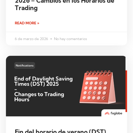
2026 – Cambios en los Horarios de
Trading
READ MORE »
6 de marzo de 2026
No hay comentarios
Fin del horario de verano (DST)