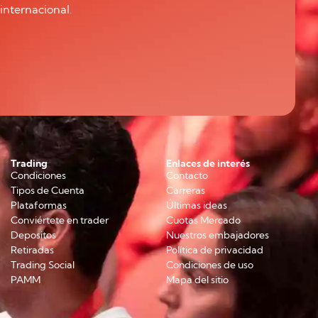
internacional.
Trading
Enlaces de interés
Condiciones
Contacto
Tipos de Cuenta
Carreras
Plataformas
Últimas ideas
Conviértete en trader
Cuotas Mercado
Depositos
Nuestros embajadores
Retiradas
Política de privacidad
Trading Social
Condiciones de uso
PAMM
Mapa del sitio