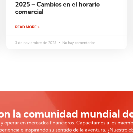
2025 – Cambios en el horario
comercial
READ MORE »
3 de noviembre de 2025
No hay comentarios
n la comunidad mundial de
r y operar en mercados financieros. Capacitamos a los miemb
eriencia e inspirando su sentido de la aventura. ¿Nuestro o