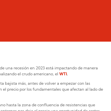
n de una recesión en 2023 está impactando de manera
analizando el crudo americano, el
WTI
.
a bajista más, antes de volver a empezar con las
n el precio por los fundamentales que afectan al lado de
no hasta la zona de confluencia de resistencias que
 entornos nos deja el precio una oportunidad de cortos