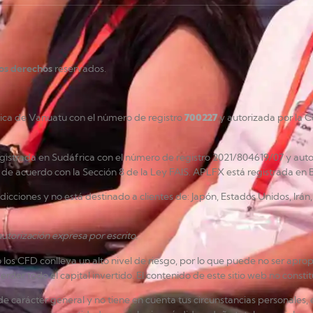
los derechos
reservados.
lica de Vanuatu con el número de registro
700227
y autorizada por la C
gistrada en Sudáfrica con el número de registro 2021/804619/07 y auto
de acuerdo con la Sección 8 de la Ley FAIS. APLFX está registrada en 
risdicciones y no está destinado a clientes de: Japón, Estados Unidos, Ir
utorización expresa por escrito.
 CFD conlleva un alto nivel de riesgo, por lo que puede no ser apropi
der todo el capital invertido. El contenido de este sitio web no consti
e carácter general y no tiene en cuenta tus circunstancias personales, e