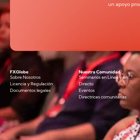
un apoyo proa
FXGlobe
Nuestra Comunidad
Sobre Nosotros
Seminarios en Línea y en
Licencia y Regulación
Directo
Documentos legales
Eventos
Directrices comunitarias