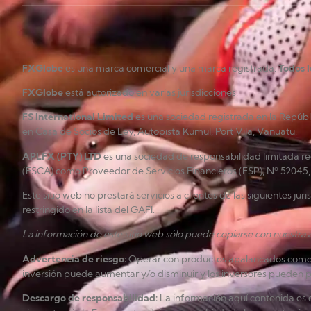
FXGlobe
es una marca comercial y una marca registrada.
Todos 
FXGlobe
está autorizado en varias jurisdicciones.
FS International Limited
es una sociedad registrada en la Repúb
en Casa de Socios de Ley, Autopista Kumul, Port Vila, Vanuatu.
APLFX (PTY) LTD
es una sociedad de responsabilidad limitada re
(FSCA) como Proveedor de Servicios Financieros (FSP), Nº 52045, 
Este sitio web no prestará servicios a clientes de las siguientes ju
restringido en la lista del GAFI.
La información de este sitio web sólo puede copiarse con nuestra a
Advertencia de riesgo
:
Operar con productos apalancados como los
inversión puede aumentar y/o disminuir y los inversores pueden per
Descargo de responsabilidad
:
La información aquí contenida es d