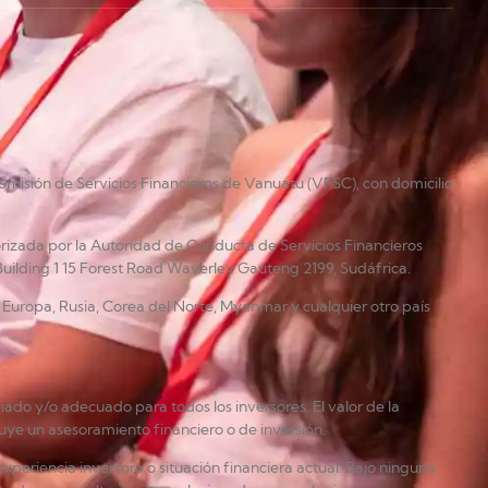
omisión de Servicios Financieros de Vanuatu (VFSC), con domicilio
rizada por la Autoridad de Conducta de Servicios Financieros
Building 1 15 Forest Road Waverley Gauteng 2199, Sudáfrica.
án, Europa, Rusia, Corea del Norte, Myanmar y cualquier otro país
ado y/o adecuado para todos los inversores. El valor de la
tuye un asesoramiento financiero o de inversión.
xperiencia inversora o situación financiera actual. Bajo ninguna