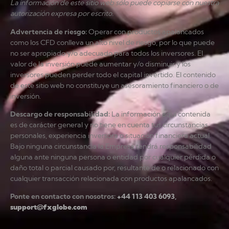
La información de este sitio web sólo puede copiarse con nuestra
autorización expresa por escrito.
Advertencia de riesgo
:
Operar con productos apalancados
como los CFD conlleva un alto nivel de riesgo, por lo que puede
no ser apropiado y/o adecuado para todos los inversores. El
valor de la inversión puede aumentar y/o disminuir y los
inversores pueden perder todo el capital invertido. El contenido
de este sitio web no constituye un asesoramiento financiero o de
inversión.
Descargo de responsabilidad
:
La información aquí contenida
es de carácter general y no tiene en cuenta tus circunstancias
personales, experiencia inversora o situación financiera actual.
Bajo ninguna circunstancia la Empresa tendrá responsabilidad
alguna ante ninguna persona o entidad por cualquier pérdida o
daño total o parcial causado por, resultante de o relacionado con
cualquier transacción relacionada con productos apalancados.
Ponte en contacto con nosotros:
+44 113 403 6093
,
support@fxglobe.com