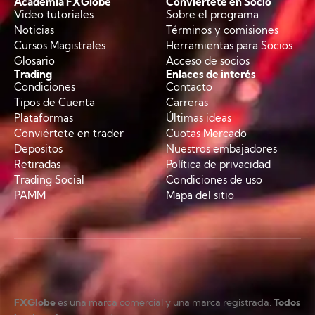
Academia FXGlobe
Conviértete en Socio
Video tutoriales
Sobre el programa
Noticias
Términos y comisiones
Cursos Magistrales
Herramientas para Socios
Glosario
Acceso de socios
Trading
Enlaces de interés
Condiciones
Contacto
Tipos de Cuenta
Carreras
Plataformas
Últimas ideas
Conviértete en trader
Cuotas Mercado
Depositos
Nuestros embajadores
Retiradas
Política de privacidad
Trading Social
Condiciones de uso
PAMM
Mapa del sitio
FXGlobe
es una marca comercial y una marca registrada.
Todos