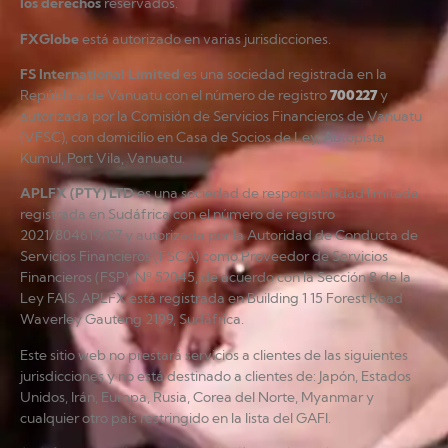
los derechos
reservados.
FXGlobe
está autorizado en varias jurisdicciones.
FS International Limited
es una sociedad registrada en la
República de Vanuatu con el número de registro
700227
y
autorizada por la Comisión de Servicios Financieros de Vanuatu
(VFSC), con domicilio en Casa de Socios de Ley, Autopista
Kumul, Port Vila, Vanuatu.
APLFX (PTY) LTD
es una sociedad de responsabilidad limitada
registrada en Sudáfrica con el número de registro
2021/804619/07 y autorizada por la Autoridad de Conducta de
Servicios Financieros (FSCA) como Proveedor de Servicios
Financieros (FSP), Nº 52045, de acuerdo con la Sección 8 de la
Ley FAIS. APLFX está registrada en Building 1 15 Forest Road
Waverley Gauteng 2199, Sudáfrica.
Este sitio web no prestará servicios a clientes de las siguientes
jurisdicciones y no está destinado a clientes de: Japón, Estados
Unidos, Irán, Europa, Rusia, Corea del Norte, Myanmar y
cualquier otro país restringido en la lista del GAFI.