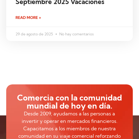
Septiembre 2025 Vacaciones
READ MORE »
29 de agosto de 2025
No hay comentarios
Comercia con la comunidad
mundial de hoy en día.
Desde 2009, ayudamos a las personas a
invertir y operar en mercados financieros.
Capacitamos a los miembros de nuestra
comunidad en su viaje comercial reforzando