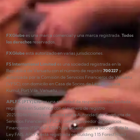
FXGlobe
es una marca comercial y una marca registrada.
Todos
los derechos
reservados.
FXGlobe
está autorizado en varias jurisdicciones.
FS International Limited
es una sociedad registrada en la
República de Vanuatu con el número de registro
700227
y
autorizada por la Comisión de Servicios Financieros de Vanuatu
(VFSC), con domicilio en Casa de Socios de Ley, Autopista
Kumul, Port Vila, Vanuatu.
APLFX (PTY) LTD
es una sociedad de responsabilidad limitada
registrada en Sudáfrica con el número de registro
2021/804619/07 y autorizada por la Autoridad de Conducta de
Servicios Financieros (FSCA) como Proveedor de Servicios
Financieros (FSP), Nº 52045, de acuerdo con la Sección 8 de la
Ley FAIS. APLFX está registrada en Building 1 15 Forest Road