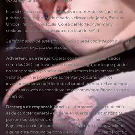
Waverley Gauteng 2199, Sudáfrica.
Este sitio web no prestará servicios a clientes de las siguientes
jurisdicciones y no está destinado a clientes de: Japón, Estados
Unidos, Irán, Europa, Rusia, Corea del Norte, Myanmar y
cualquier otro país restringido en la lista del GAFI.
La información de este sitio web sólo puede copiarse con nuestra
autorización expresa por escrito.
Advertencia de riesgo
:
Operar con productos apalancados
como los CFD conlleva un alto nivel de riesgo, por lo que puede
no ser apropiado y/o adecuado para todos los inversores. El
valor de la inversión puede aumentar y/o disminuir y los
inversores pueden perder todo el capital invertido. El contenido
de este sitio web no constituye un asesoramiento financiero o de
inversión.
Descargo de responsabilidad
:
La información aquí contenida
es de carácter general y no tiene en cuenta tus circunstancias
personales, experiencia inversora o situación financiera actual.
Bajo ninguna circunstancia la Empresa tendrá responsabilidad
alguna ante ninguna persona o entidad por cualquier pérdida o