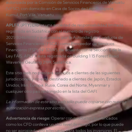
autorizada por la Comisión de Servicios Financieros de Vanuatu
(VFSC), con domicilio en Casa de Socios de Ley, Autopista
Kumul, Port Vila, Vanuatu.
APLFX (PTY) LTD
es una sociedad de responsabilidad limitada
registrada en Sudáfrica con el número de registro
2021/804619/07 y autorizada por la Autoridad de Conducta de
Servicios Financieros (FSCA) como Proveedor de Servicios
Financieros (FSP), Nº 52045, de acuerdo con la Sección 8 de la
Ley FAIS. APLFX está registrada en Building 1 15 Forest Road
Waverley Gauteng 2199, Sudáfrica.
Este sitio web no prestará servicios a clientes de las siguientes
jurisdicciones y no está destinado a clientes de: Japón, Estados
Unidos, Irán, Europa, Rusia, Corea del Norte, Myanmar y
cualquier otro país restringido en la lista del GAFI.
La información de este sitio web sólo puede copiarse con nuestra
autorización expresa por escrito.
Advertencia de riesgo
:
Operar con productos apalancados
como los CFD conlleva un alto nivel de riesgo, por lo que puede
no ser apropiado y/o adecuado para todos los inversores. El