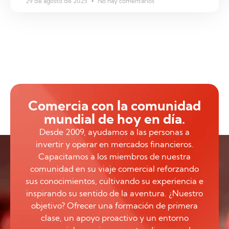
29 de agosto de 2025
No hay comentarios
Comercia con la comunidad
mundial de hoy en día.
Desde 2009, ayudamos a las personas a
invertir y operar en mercados financieros.
Capacitamos a los miembros de nuestra
comunidad en su viaje comercial reforzando
sus conocimientos, cultivando su experiencia e
inspirando su sentido de la aventura. ¿Nuestro
objetivo? Ofrecer una formación de primera
clase, un apoyo proactivo y un entorno