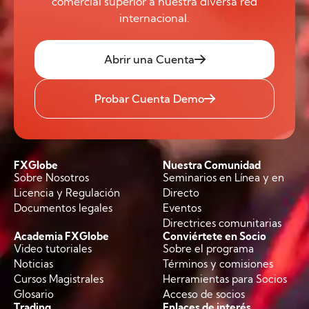
comercial superior a nuestra diversa red
internacional.
Abrir una Cuenta
Probar Cuenta Demo
FXGlobe
Nuestra Comunidad
Sobre Nosotros
Seminarios en Línea y en
Licencia y Regulación
Directo
Documentos legales
Eventos
Directrices comunitarias
Academia FXGlobe
Conviértete en Socio
Video tutoriales
Sobre el programa
Noticias
Términos y comisiones
Cursos Magistrales
Herramientas para Socios
Glosario
Acceso de socios
Trading
Enlaces de interés