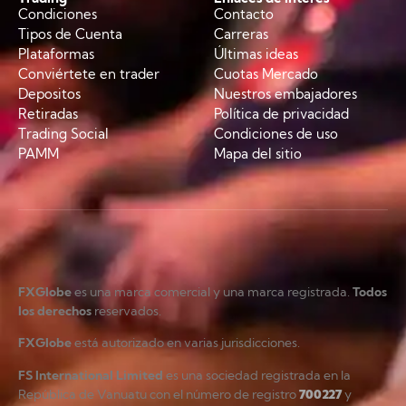
Condiciones
Contacto
Tipos de Cuenta
Carreras
Plataformas
Últimas ideas
Conviértete en trader
Cuotas Mercado
Depositos
Nuestros embajadores
Retiradas
Política de privacidad
Trading Social
Condiciones de uso
PAMM
Mapa del sitio
FXGlobe
es una marca comercial y una marca registrada.
Todos
los derechos
reservados.
FXGlobe
está autorizado en varias jurisdicciones.
FS International Limited
es una sociedad registrada en la
República de Vanuatu con el número de registro
700227
y