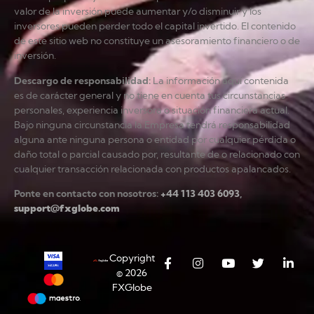
valor de la inversión puede aumentar y/o disminuir y los
inversores pueden perder todo el capital invertido. El contenido
de este sitio web no constituye un asesoramiento financiero o de
inversión.
Descargo de responsabilidad
:
La información aquí contenida
es de carácter general y no tiene en cuenta tus circunstancias
personales, experiencia inversora o situación financiera actual.
Bajo ninguna circunstancia la Empresa tendrá responsabilidad
alguna ante ninguna persona o entidad por cualquier pérdida o
daño total o parcial causado por, resultante de o relacionado con
cualquier transacción relacionada con productos apalancados.
Ponte en contacto con nosotros:
+44 113 403 6093
,
support@fxglobe.com
Copyright
© 2026
FXGlobe