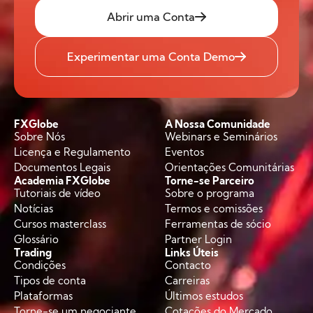
Abrir uma Conta
Experimentar uma Conta Demo
FXGlobe
A Nossa Comunidade
Sobre Nós
Webinars e Seminários
Licença e Regulamento
Eventos
Documentos Legais
Orientações Comunitárias
Academia FXGlobe
Torne-se Parceiro
Tutoriais de vídeo
Sobre o programa
Notícias
Termos e comissões
Cursos masterclass
Ferramentas de sócio
Glossário
Partner Login
Trading
Links Úteis
Condições
Contacto
Tipos de conta
Carreiras
Plataformas
Últimos estudos
Torne-se um negociante
Cotações do Mercado