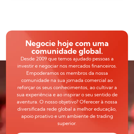
Negocie hoje com uma
comunidade global.
Desde 2009 que temos ajudado pessoas a
investir e negociar nos mercados financeiros.
Empoderamos os membros da nossa
comunidade na sua jornada comercial ao
reforçar os seus conhecimentos, ao cultivar a
sua experiência e ao inspirar o seu sentido de
aventura. O nosso objetivo? Oferecer à nossa
diversificada rede global a melhor educação,
apoio proativo e um ambiente de trading
superior.