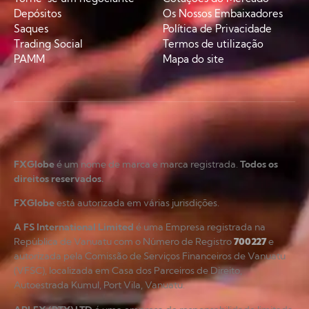
Depósitos
Os Nossos Embaixadores
Saques
Política de Privacidade
Trading Social
Termos de utilização
PAMM
Mapa do site
FXGlobe
é um nome de marca e marca registrada.
Todos os
direitos reservados.
FXGlobe
está autorizada em várias jurisdições.
A FS International Limited
é uma Empresa registrada na
República de Vanuatu com o Número de Registro
700227
e
autorizada pela Comissão de Serviços Financeiros de Vanuatu
(VFSC), localizada em Casa dos Parceiros de Direito,
Autoestrada Kumul, Port Vila, Vanuatu.