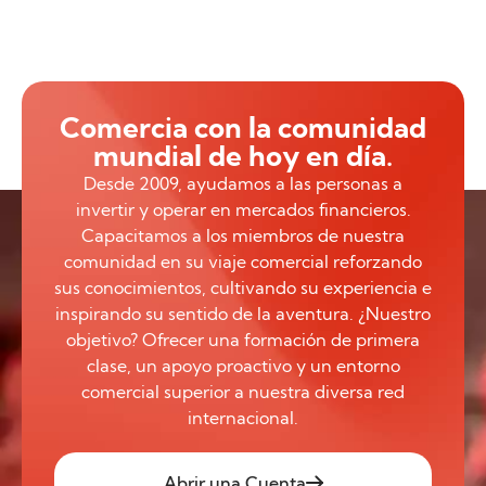
Comercia con la comunidad
mundial de hoy en día.
Desde 2009, ayudamos a las personas a
invertir y operar en mercados financieros.
Capacitamos a los miembros de nuestra
comunidad en su viaje comercial reforzando
sus conocimientos, cultivando su experiencia e
inspirando su sentido de la aventura. ¿Nuestro
objetivo? Ofrecer una formación de primera
clase, un apoyo proactivo y un entorno
comercial superior a nuestra diversa red
internacional.
Abrir una Cuenta