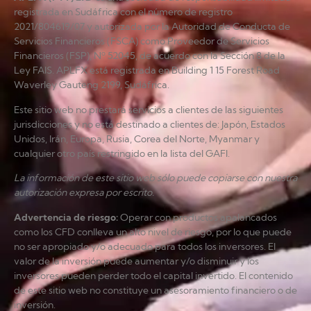
registrada en Sudáfrica con el número de registro
2021/804619/07 y autorizada por la Autoridad de Conducta de
Servicios Financieros (FSCA) como Proveedor de Servicios
Financieros (FSP), Nº 52045, de acuerdo con la Sección 8 de la
Ley FAIS. APLFX está registrada en Building 1 15 Forest Road
Waverley Gauteng 2199, Sudáfrica.
Este sitio web no prestará servicios a clientes de las siguientes
jurisdicciones y no está destinado a clientes de: Japón, Estados
Unidos, Irán, Europa, Rusia, Corea del Norte, Myanmar y
cualquier otro país restringido en la lista del GAFI.
La información de este sitio web sólo puede copiarse con nuestra
autorización expresa por escrito.
Advertencia de riesgo
:
Operar con productos apalancados
como los CFD conlleva un alto nivel de riesgo, por lo que puede
no ser apropiado y/o adecuado para todos los inversores. El
valor de la inversión puede aumentar y/o disminuir y los
inversores pueden perder todo el capital invertido. El contenido
de este sitio web no constituye un asesoramiento financiero o de
inversión.