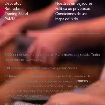
Depositos
Nuestros embajadores
Retiradas
Política de privacidad
Trading Social
Condiciones de uso
PAMM
Mapa del sitio
FXGlobe
es una marca comercial y una marca registrada.
Todos
los derechos
reservados.
FXGlobe
está autorizado en varias jurisdicciones.
FS International Limited
es una sociedad registrada en la
República de Vanuatu con el número de registro
700227
y
autorizada por la Comisión de Servicios Financieros de Vanuatu
(VFSC), con domicilio en Casa de Socios de Ley, Autopista
Kumul, Port Vila, Vanuatu.
APLFX (PTY) LTD
es una sociedad de responsabilidad limitada